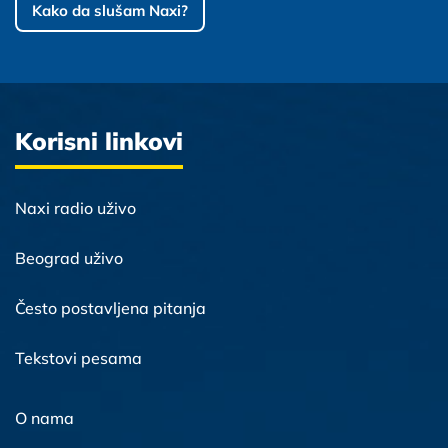
Kako da slušam Naxi?
Korisni linkovi
Naxi radio uživo
Beograd uživo
Često postavljena pitanja
Tekstovi pesama
O nama