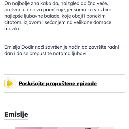
On najbolje zna kako da, naizgled obično veče,
pretvori u ono za pamćenje, jer samo za vas bira
najlepše ljubavne balade, koje oboji i ponekim
citatom, izjavom i sećanjem na velikane domaće
muzike.
Emisija Dodir noći savršen je način da završite radni
dan i da se prepustite notama ljubavi.
Poslušajte propuštene epizode
Emisije