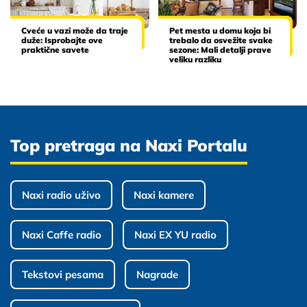
Cveće u vazi može da traje
Pet mesta u domu koja bi
duže: Isprobajte ove
trebalo da osvežite svake
praktične savete
sezone: Mali detalji prave
veliku razliku
Top pretraga na Naxi Portalu
Naxi radio uživo
Naxi kamere
Naxi Caffe radio
Naxi EX YU radio
Tekstovi pesama
Nagrade