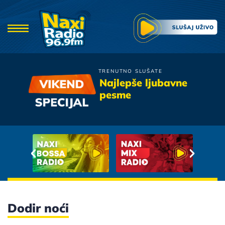
TRENUTNO SLUŠATE
Valentino
Najlepše ljubavne
Samo Sklopi Okice
pesme
Dodir noći