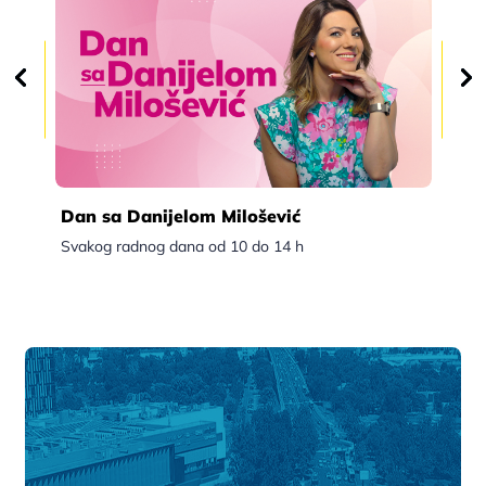
Dan sa Danijelom Milošević
Po
Svakog radnog dana od 10 do 14 h
Sva