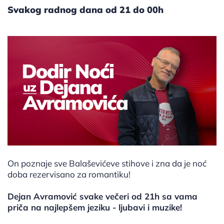
Svakog radnog dana od 21 do 00h
On poznaje sve Balaševićeve stihove i zna da je noć
doba rezervisano za romantiku!
Dejan Avramović svake večeri od 21h sa vama
priča na najlepšem jeziku - ljubavi i muzike!