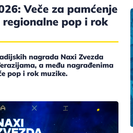
026: Veče za pamćenje
 regionalne pop i rok
radijskih nagrada Naxi Zvezda
 Terazijama, a među nagrađenima
e pop i rok muzike.