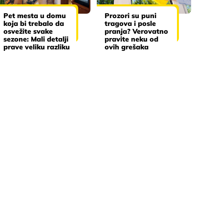
Pet mesta u domu
Prozori su puni
koja bi trebalo da
tragova i posle
osvežite svake
pranja? Verovatno
sezone: Mali detalji
pravite neku od
prave veliku razliku
ovih grešaka