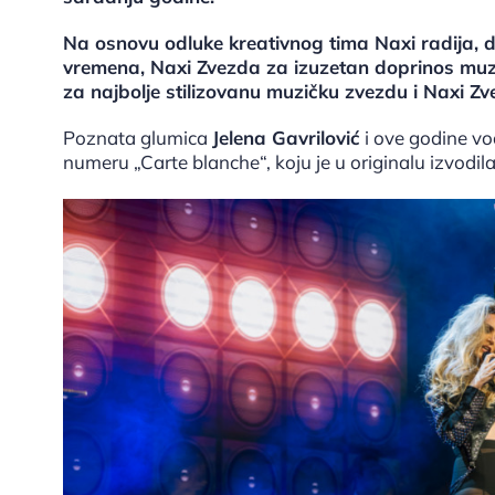
Na osnovu odluke kreativnog tima Naxi radija, 
vremena, Naxi Zvezda za izuzetan doprinos muzi
za najbolje stilizovanu muzičku zvezdu i Naxi Z
Poznata glumica
Jelena Gavrilović
i ove godine vo
numeru „Carte blanche“, koju je u originalu izvodi