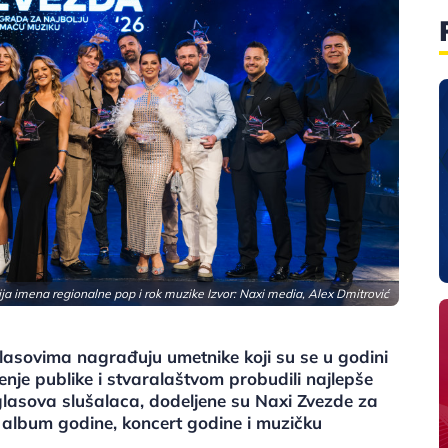
a imena regionalne pop i rok muzike Izvor: Naxi media, Alex Dmitrović
asovima nagrađuju umetnike koji su se u godini
nje publike i stvaralaštvom probudili najlepše
glasova slušalaca, dodeljene su Naxi Zvezde za
album godine, koncert godine i muzičku