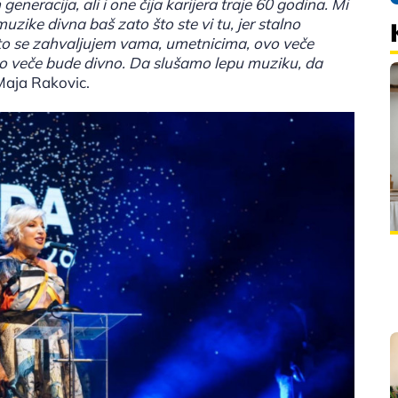
eneracija, ali i one čija karijera traje 60 godina. Mi
zike divna baš zato što ste vi tu, jer stalno
ato se zahvaljujem vama, umetnicima, ovo veče
o veče bude divno. Da slušamo lepu muziku, da
Maja Rakovic.