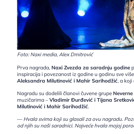
Foto: Naxi media, Alex Dmitrović
Prva nagrada,
Naxi Zvezda za saradnju godine
p
inspiracija i povezanost iz godine u godinu sve više
Aleksandra Milutinović i Mahir Sarihodžić
, a koj
Nagradu su dodelili članovi čuvene grupe
Neverne
muzičarima –
Vladimir Đurđević i Tijana Sretkovi
Milutinović i Mahir Sarihodžić
.
—
Hvala svima koji su glasali za ovu nagradu. Poz
od njih su naši saradnici. Najveće hvala mojoj poro