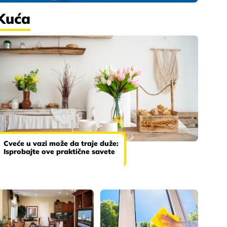
Kuća
Cveće u vazi može da traje duže:
Isprobajte ove praktične savete