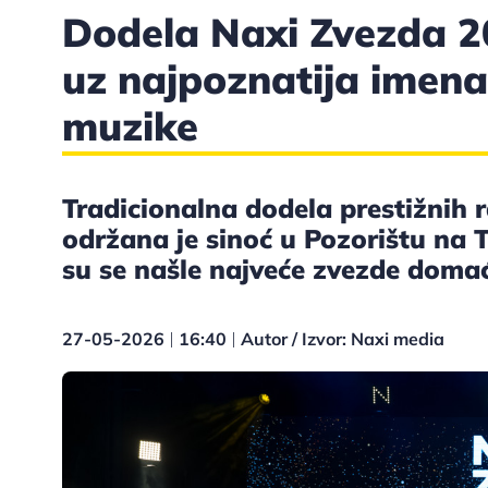
Dodela Naxi Zvezda 2
uz najpoznatija imena
muzike
Tradicionalna dodela prestižnih 
održana je sinoć u Pozorištu na
su se našle najveće zvezde domać
27-05-2026
16:40
Autor / Izvor: Naxi media
|
|