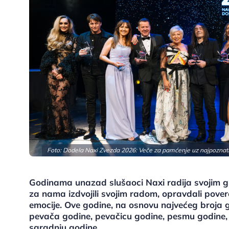
Foto: Dodela Naxi Zvezda 2026: Veče za pamćenje uz najpoznatij
Godinama unazad slušaoci Naxi radija svojim gl
za nama izdvojili svojim radom, opravdali povere
emocije. Ove godine, na osnovu najvećeg broja 
pevača godine, pevačicu godine, pesmu godine, 
saradnju godine.