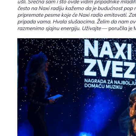
ušli. Srećna sam i što ovde vidim pripadnike mladih g
često na Naxi radiju kažemo da je budućnost pop mu
pripremate pesme koje će Naxi radio emitovati. Z
pripada vama. Hvala slušaocima. Želim da nam ov
razmenimo sjajnu energiju. Uživajte
— poručila je 