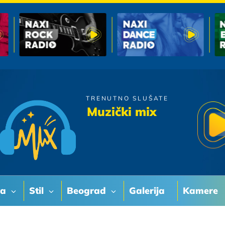
TRENUTNO SLUŠATE
Vampiri
Muzički mix
Ona i ja
va
Stil
Beograd
Galerija
Kamere