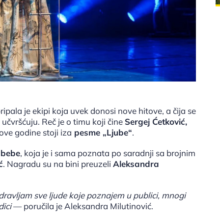
ripala je ekipi koja uvek donosi nove hitove, a čija se
 učvršćuju. Reč je o timu koji čine
Sergej Ćetković,
i ove godine stoji iza
pesme „Ljube“
.
 bebe
, koja je i sama poznata po saradnji sa brojnim
ć
. Nagradu su na bini preuzeli
Aleksandra
dravljam sve ljude koje poznajem u publici, mnogi
dici
— poručila je Aleksandra Milutinović.