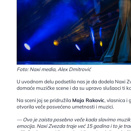
Foto: Naxi media, Alex Dmitrović
U uvodnom delu podsetila nas je da dodela Naxi Z
domaće muzičke scene i da su upravo slušaoci ti k
Na sceni joj se pridružila
Maja Rakovic
, vlasnica i
otvorila veče posvećeno umetnosti i muzici.
— Ovo je zaista posebno veče kada slavimo muziku
emocija. Naxi Zvezda traje već 15 godina i to je tra