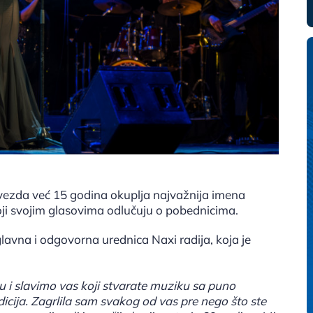
vezda već 15 godina okuplja najvažnija imena
oji svojim glasovima odlučuju o pobednicima.
 glavna i odgovorna urednica Naxi radija, koja je
 i slavimo vas koji stvarate muziku sa puno
dicija. Zagrlila sam svakog od vas pre nego što ste