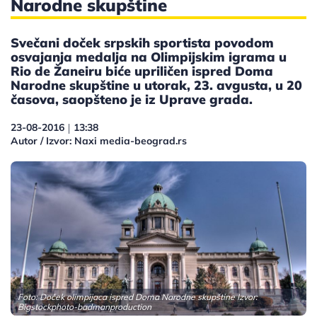
Narodne skupštine
Svečani doček srpskih sportista povodom
osvajanja medalja na Olimpijskim igrama u
Rio de Žaneiru biće upriličen ispred Doma
Narodne skupštine u utorak, 23. avgusta, u 20
časova, saopšteno je iz Uprave grada.
23-08-2016
13:38
|
Autor / Izvor: Naxi media-beograd.rs
Foto: Doček olimpijaca ispred Doma Narodne skupštine Izvor:
Bigstockphoto-badmanproduction