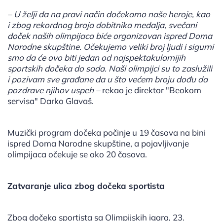
– U želji da na pravi način dočekamo naše heroje, kao
i zbog rekordnog broja dobitnika medalja, svečani
doček naših olimpijaca biće organizovan ispred Doma
Narodne skupštine. Očekujemo veliki broj ljudi i sigurni
smo da će ovo biti jedan od najspektakularnijih
sportskih dočeka do sada. Naši olimpijci su to zaslužili
i pozivam sve građane da u što većem broju dođu da
pozdrave njihov uspeh –
rekao je direktor "Beokom
servisa" Darko Glavaš.
Muzički program dočeka počinje u 19 časova na bini
ispred Doma Narodne skupštine, a pojavljivanje
olimpijaca očekuje se oko 20 časova.
Zatvaranje ulica zbog dočeka sportista
Zbog dočeka sportista sa Olimpijskih igara, 23.