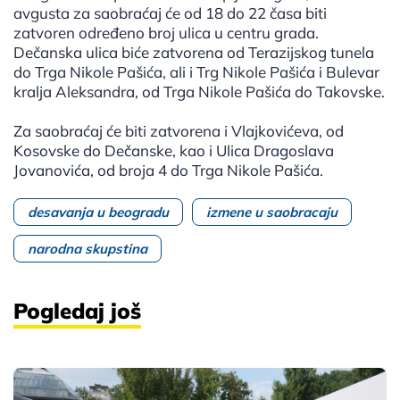
avgusta za saobraćaj će od 18 do 22 časa biti
zatvoren određeno broj ulica u centru grada.
Dečanska ulica biće zatvorena od Terazijskog tunela
do Trga Nikole Pašića, ali i Trg Nikole Pašića i Bulevar
kralja Aleksandra, od Trga Nikole Pašića do Takovske.
Za saobraćaj će biti zatvorena i Vlajkovićeva, od
Kosovske do Dečanske, kao i Ulica Dragoslava
Jovanovića, od broja 4 do Trga Nikole Pašića.
desavanja u beogradu
izmene u saobracaju
narodna skupstina
Pogledaj još