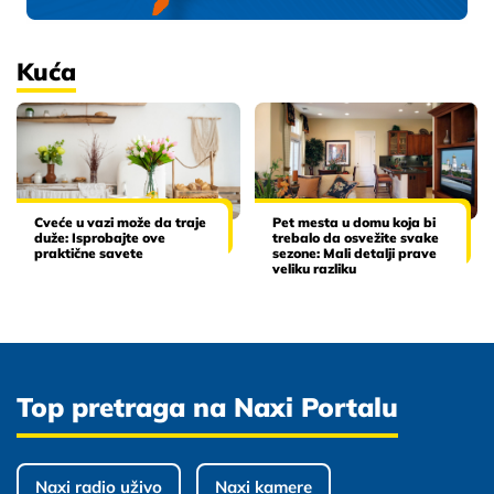
Kuća
Cveće u vazi može da traje
Pet mesta u domu koja bi
duže: Isprobajte ove
trebalo da osvežite svake
praktične savete
sezone: Mali detalji prave
veliku razliku
Top pretraga na Naxi Portalu
Naxi radio uživo
Naxi kamere