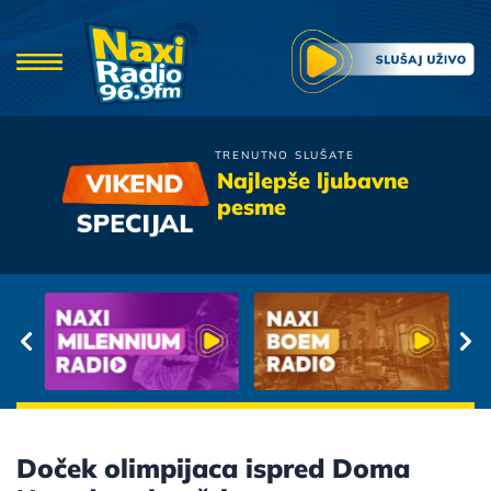
TRENUTNO SLUŠATE
Time
Najlepše ljubavne
Da Li Znas Da Te Volim
pesme
Doček olimpijaca ispred Doma