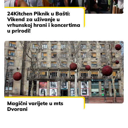
24Kitchen Piknik u Bašti:
Vikend za uživanje u
vrhunskoj hrani i koncertima
u prirodi!
Magični varijete u mts
Dvorani