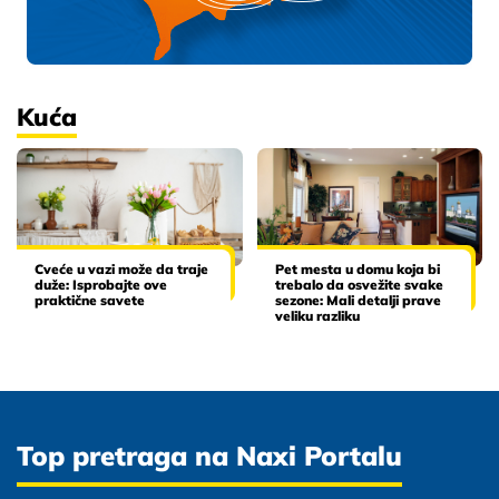
Kuća
Cveće u vazi može da traje
Pet mesta u domu koja bi
duže: Isprobajte ove
trebalo da osvežite svake
praktične savete
sezone: Mali detalji prave
veliku razliku
Top pretraga na Naxi Portalu