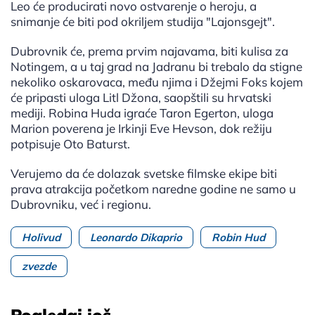
Leo će producirati novo ostvarenje o heroju, a
snimanje će biti pod okriljem studija "Lajonsgejt".
Dubrovnik će, prema prvim najavama, biti kulisa za
Notingem, a u taj grad na Jadranu bi trebalo da stigne
nekoliko oskarovaca, među njima i Džejmi Foks kojem
će pripasti uloga Litl Džona, saopštili su hrvatski
mediji. Robina Huda igraće Taron Egerton, uloga
Marion poverena je Irkinji Eve Hevson, dok režiju
potpisuje Oto Baturst.
Verujemo da će dolazak svetske filmske ekipe biti
prava atrakcija početkom naredne godine ne samo u
Dubrovniku, već i regionu.
Holivud
Leonardo Dikaprio
Robin Hud
zvezde