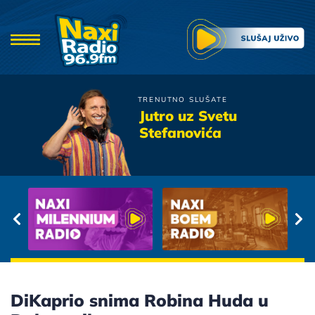
TRENUTNO SLUŠATE
Oliver Dragojevic
Jutro uz Svetu
Vjeruj u ljubav
Stefanovića
DiKaprio snima Robina Huda u