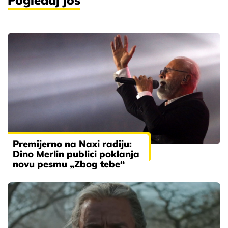
Pogledaj još
Premijerno na Naxi radiju:
Dino Merlin publici poklanja
novu pesmu „Zbog tebe“