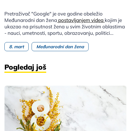
Pretraživač "Google" je ove godine obeležio
Međunarodni dan žena
postavljanjem videa
kojim je
ukazao na prisutnost žena u svim životnim oblastima
- nauci, umetnosti, sportu, obrazovanju, politici...
8. mart
Međunarodni dan žena
Pogledaj još