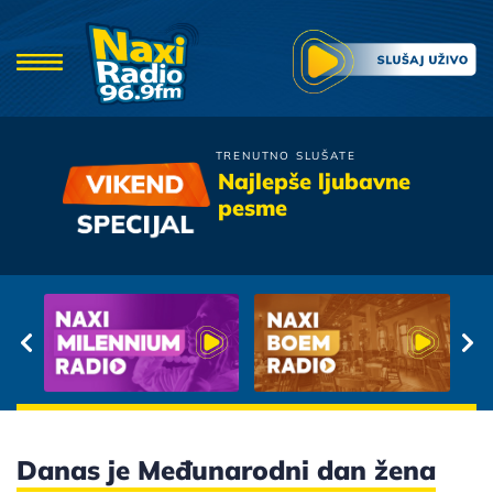
TRENUTNO SLUŠATE
Zeljko Joksimovic
Najlepše ljubavne
Michelle
pesme
Danas je Međunarodni dan žena