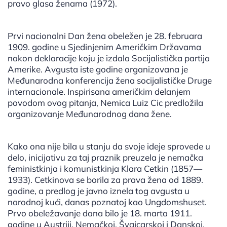
pravo glasa ženama (1972).
Prvi nacionalni Dan žena obeležen je 28. februara
1909. godine u Sjedinjenim Američkim Državama
nakon deklaracije koju je izdala Socijalistička partija
Amerike. Avgusta iste godine organizovana je
Međunarodna konferencija žena socijalističke Druge
internacionale. Inspirisana američkim delanjem
povodom ovog pitanja, Nemica Luiz Cic predložila
organizovanje Međunarodnog dana žene.
Kako ona nije bila u stanju da svoje ideje sprovede u
delo, inicijativu za taj praznik preuzela je nemačka
feministkinja i komunistkinja Klara Cetkin (1857—
1933). Cetkinova se borila za prava žena od 1889.
godine, a predlog je javno iznela tog avgusta u
narodnoj kući, danas poznatoj kao Ungdomshuset.
Prvo obeležavanje dana bilo je 18. marta 1911.
godine u Austriji, Nemačkoj, Švajcarskoj i Danskoj,