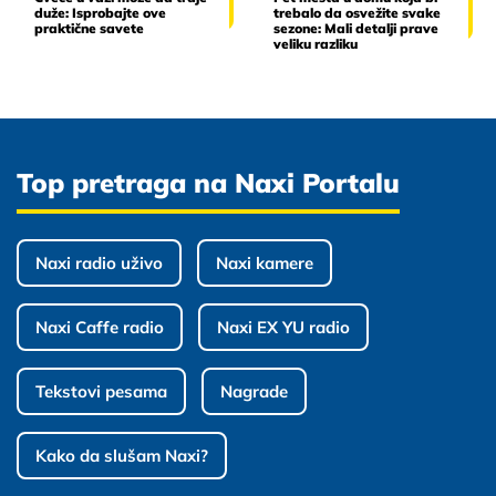
duže: Isprobajte ove
trebalo da osvežite svake
praktične savete
sezone: Mali detalji prave
veliku razliku
Top pretraga na Naxi Portalu
Naxi radio uživo
Naxi kamere
Naxi Caffe radio
Naxi EX YU radio
Tekstovi pesama
Nagrade
Kako da slušam Naxi?