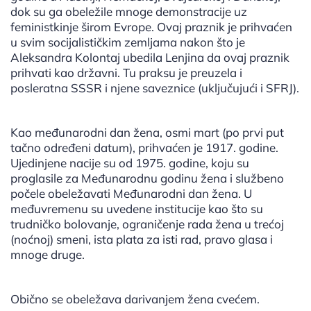
dok su ga obeležile mnoge demonstracije uz
feministkinje širom Evrope. Ovaj praznik je prihvaćen
u svim socijalističkim zemljama nakon što je
Aleksandra Kolontaj ubedila Lenjina da ovaj praznik
prihvati kao državni. Tu praksu je preuzela i
posleratna SSSR i njene saveznice (uključujući i SFRJ).
Kao međunarodni dan žena, osmi mart (po prvi put
tačno određeni datum), prihvaćen je 1917. godine.
Ujedinjene nacije su od 1975. godine, koju su
proglasile za Međunarodnu godinu žena i službeno
počele obeležavati Međunarodni dan žena. U
međuvremenu su uvedene institucije kao što su
trudničko bolovanje, ograničenje rada žena u trećoj
(noćnoj) smeni, ista plata za isti rad, pravo glasa i
mnoge druge.
Obično se obeležava darivanjem žena cvećem.