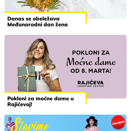
Danas se obeležava
Međunarodni dan žena
Pokloni za moćne dame u
Rajićevoj!