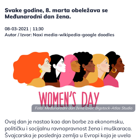
Svake godine, 8. marta obeležava se
Međunarodni dan žena.
08-03-2021
11:30
|
Autor / Izvor: Naxi media-wikipedia-google doodles
Foto: Međunarodni dan žena Izvor: Bigstock-Atlas Studio
Ovaj dan je nastao kao dan borbe za ekonomsku,
političku i socijalnu ravnopravnost žena i muškaraca.
Švajcarska je poslednja zemlja u Evropi koja je uvela