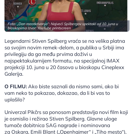
Foto: „Dan razotkrivanja“: Najveći Spilbergov spektakl od 10. juna u
bioskopima Izvor: YouTube printscreen
Legendarni Stiven Spilberg vraća se na velika platna
sa svojim novim remek-delom, a publika u Srbiji ima
privilegiju da ga među prvima doživi u
najspektakularnijem formatu, na specijalnoj IMAX
projekciji 10. juna u 20 časova u bioskopu Cineplexx
Galerija.
O FILMU:
Ako biste saznali da nismo sami, ako bi
vam neko to pokazao, dokazao, da li bi vas to
uplašilo?
Univerzal Pikčrs sa ponosom predstavlja novi film koji
je osmislio i režirao Stiven Spilberg. Glavne uloge
tumače dobitnica SAG nagrade i nominovana
za Oskara, Emili Blant („Openhajmer“ i „Tiho mesto“),