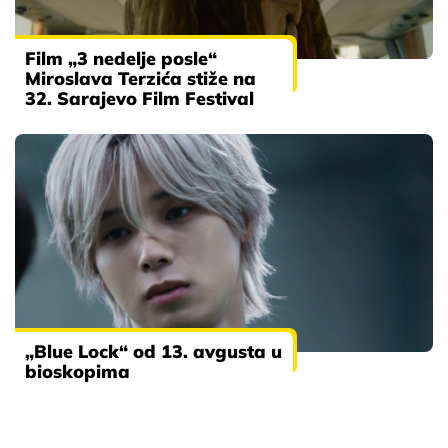
Film „3 nedelje posle“
Miroslava Terzića stiže na
32. Sarajevo Film Festival
„Blue Lock“ od 13. avgusta u
bioskopima