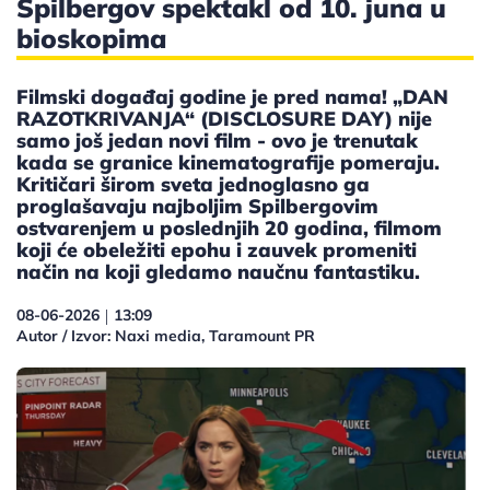
Spilbergov spektakl od 10. juna u
bioskopima
Filmski događaj godine je pred nama! „DAN
RAZOTKRIVANJA“ (DISCLOSURE DAY) nije
samo još jedan novi film - ovo je trenutak
kada se granice kinematografije pomeraju.
Kritičari širom sveta jednoglasno ga
proglašavaju najboljim Spilbergovim
ostvarenjem u poslednjih 20 godina, filmom
koji će obeležiti epohu i zauvek promeniti
način na koji gledamo naučnu fantastiku.
08-06-2026
13:09
|
Autor / Izvor: Naxi media, Taramount PR