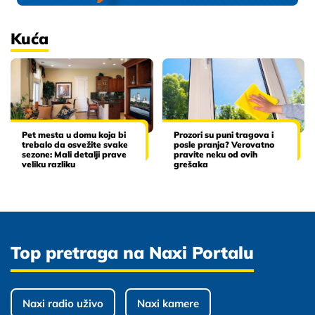
Kuća
Pet mesta u domu koja bi
Prozori su puni tragova i
trebalo da osvežite svake
posle pranja? Verovatno
sezone: Mali detalji prave
pravite neku od ovih
veliku razliku
grešaka
Top pretraga na Naxi Portalu
Naxi radio uživo
Naxi kamere