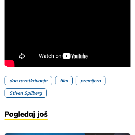
dan razotkrivanja
film
premijera
Stiven Spilberg
Pogledaj još