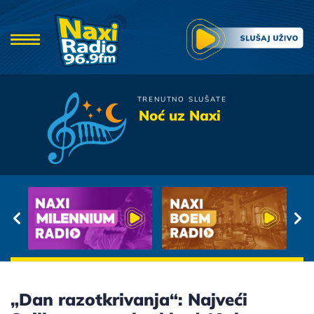
TRENUTNO SLUŠATE
Crvena Jabuka
Noć uz Naxi
Sad Je Srce Stijena
„Dan razotkrivanja“: Najveći