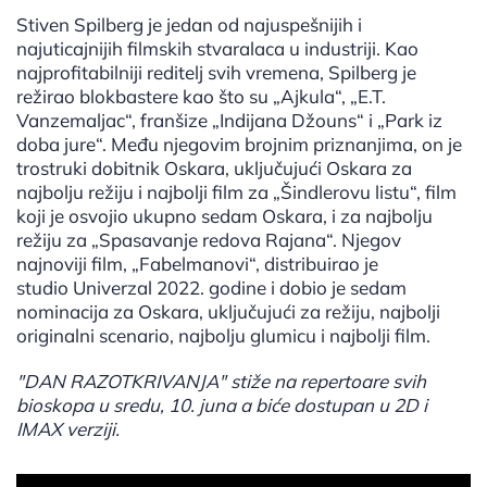
Stiven Spilberg je jedan od najuspešnijih i
najuticajnijih filmskih stvaralaca u industriji. Kao
najprofitabilniji reditelj svih vremena, Spilberg je
režirao blokbastere kao što su „Ajkula“, „E.T.
Vanzemaljac“, franšize „Indijana Džouns“ i „Park iz
doba jure“. Među njegovim brojnim priznanjima, on je
trostruki dobitnik Oskara, uključujući Oskara za
najbolju režiju i najbolji film za „Šindlerovu listu“, film
koji je osvojio ukupno sedam Oskara, i za najbolju
režiju za „Spasavanje redova Rajana“. Njegov
najnoviji film, „Fabelmanovi“, distribuirao je
studio Univerzal 2022. godine i dobio je sedam
nominacija za Oskara, uključujući za režiju, najbolji
originalni scenario, najbolju glumicu i najbolji film.
"DAN RAZOTKRIVANJA" stiže na repertoare svih
bioskopa u sredu, 10. juna a biće dostupan u 2D i
IMAX verziji.