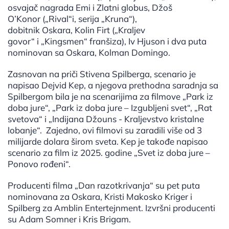
osvajač nagrada Emi i Zlatni globus, Džoš
O’Konor („Rival“i, serija „Kruna“),
dobitnik Oskara, Kolin Firt („Kraljev
govor“ i „Kingsmen“ franšiza), Iv Hjuson i dva puta
nominovan sa Oskara, Kolman Domingo.
Zasnovan na priči Stivena Spilberga, scenario je
napisao Dejvid Kep, a njegova prethodna saradnja sa
Spilbergom bila je na scenarijima za filmove „Park iz
doba jure“, „Park iz doba jure – Izgubljeni svet“, „Rat
svetova“ i „Indijana Džouns - Kraljevstvo kristalne
lobanje“. Zajedno, ovi filmovi su zaradili više od 3
milijarde dolara širom sveta. Kep je takođe napisao
scenario za film iz 2025. godine „Svet iz doba jure –
Ponovo rođeni“.
Producenti filma „Dan razotkrivanja“ su pet puta
nominovana za Oskara, Kristi Makosko Kriger i
Spilberg za Amblin Entertejnment. Izvršni producenti
su Adam Somner i Kris Brigam.