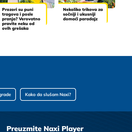
Prozori su puni
Nekoliko trikova za
tragova i posle
sočniji i ukusniji
pranja? Verovatno
domaći paradajz
pravite neku od
ovih grešaka
grade
Kako da slušam Naxi?
Preuzmite Naxi Player