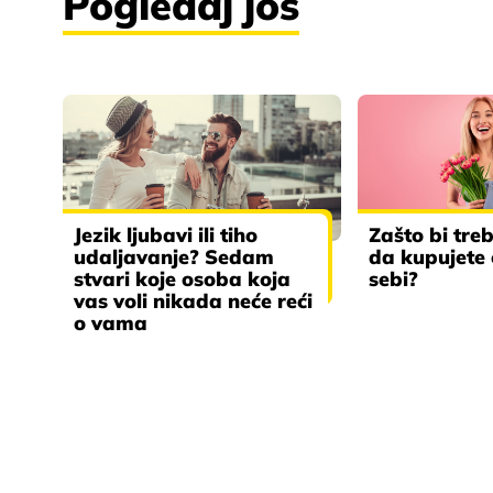
Pogledaj još
Jezik ljubavi ili tiho
Zašto bi tre
udaljavanje? Sedam
da kupujete
stvari koje osoba koja
sebi?
vas voli nikada neće reći
o vama