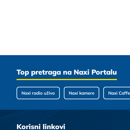
Top pretraga na Naxi Portalu
Naxi radio uživo
Naxi kamere
Naxi Caffe
Korisni linkovi