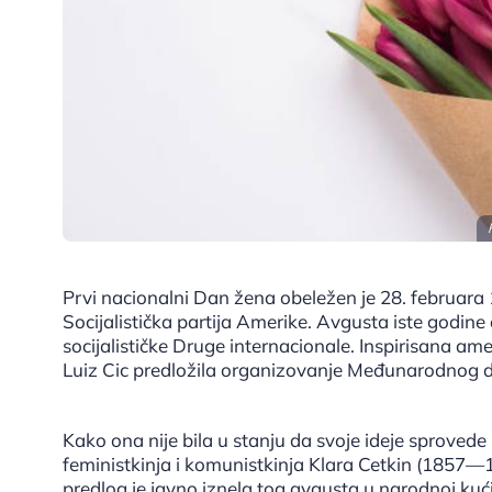
Prvi nacionalni Dan žena obeležen je 28. februara 
Socijalistička partija Amerike. Avgusta iste godi
socijalističke Druge internacionale. Inspirisana 
Luiz Cic predložila organizovanje Međunarodnog 
Kako ona nije bila u stanju da svoje ideje sprovede 
feministkinja i komunistkinja Klara Cetkin (1857—
predlog je javno iznela tog avgusta u narodnoj k