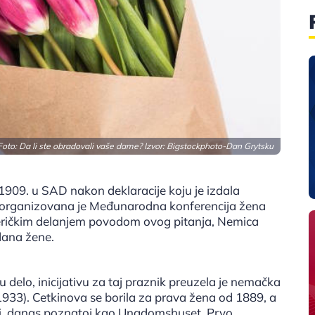
Foto: Da li ste obradovali vaše dame? Izvor:
Bigstockphoto-Dan Grytsku
1909. u SAD nakon deklaracije koju je izdala
ne organizovana je Međunarodna konferencija žena
američkim delanjem povodom ovog pitanja, Nemica
dana žene.
u delo, inicijativu za taj praznik preuzela je nemačka
1933). Cetkinova se borila za prava žena od 1889, a
ući, danas poznatoj kao Ungdomshuset. Prvo