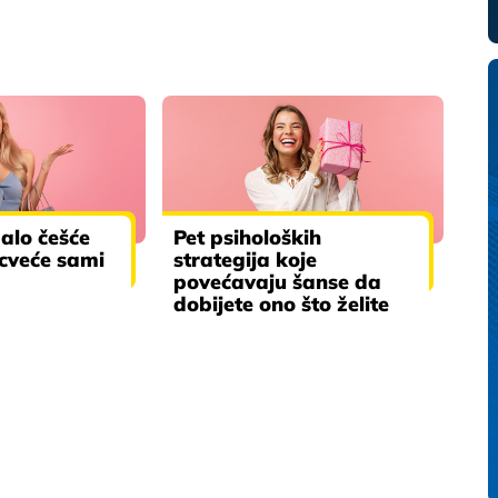
balo češće
Pet psiholoških
 cveće sami
strategija koje
povećavaju šanse da
dobijete ono što želite