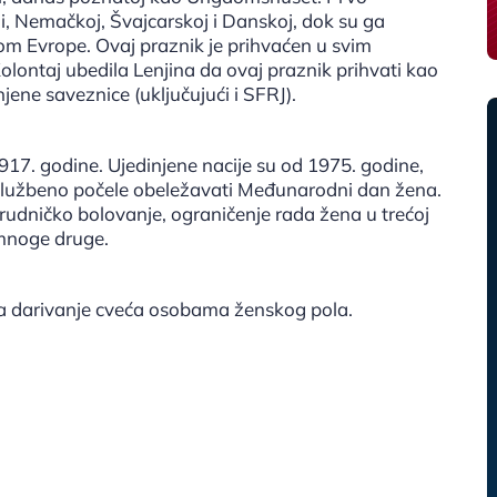
ji, Nemačkoj, Švajcarskoj i Danskoj, dok su ga
om Evrope. Ovaj praznik je prihvaćen u svim
olontaj ubedila Lenjina da ovaj praznik prihvati kao
jene saveznice (uključujući i SFRJ).
17. godine. Ujedinjene nacije su od 1975. godine,
službeno počele obeležavati Međunarodni dan žena.
rudničko bolovanje, ograničenje rada žena u trećoj
i mnoge druge.
a darivanje cveća osobama ženskog pola.