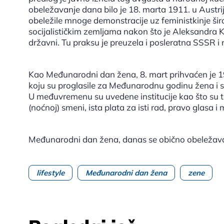
obeležavanje dana bilo je 18. marta 1911. u Austri
obeležile mnoge demonstracije uz feministkinje šir
socijalističkim zemljama nakon što je Aleksandra K
državni. Tu praksu je preuzela i posleratna SSSR i n
Kao Međunarodni dan žena, 8. mart prihvaćen je 19
koju su proglasile za Međunarodnu godinu žena i 
U međuvremenu su uvedene institucije kao što su t
(noćnoj) smeni, ista plata za isti rad, pravo glasa 
Međunarodni dan žena, danas se obično obeležav
lifestyle
Međunarodni dan žena
zene