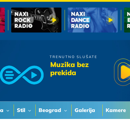
TRENUTNO SLUŠATE
Parni Valjak
Muzika bez
Godine Prolaze
prekida
va
Stil
Beograd
Galerija
Kamere