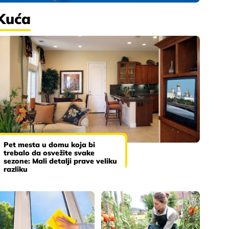
Kuća
Pet mesta u domu koja bi
trebalo da osvežite svake
sezone: Mali detalji prave veliku
razliku