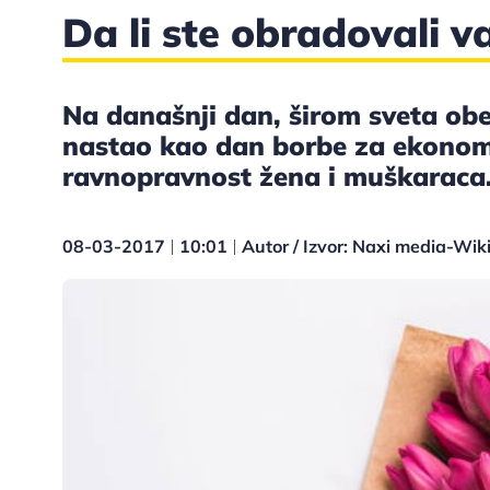
Da li ste obradovali 
Na današnji dan, širom sveta ob
nastao kao dan borbe za ekonomsk
ravnopravnost žena i muškaraca
08-03-2017
10:01
Autor / Izvor: Naxi media-Wik
|
|