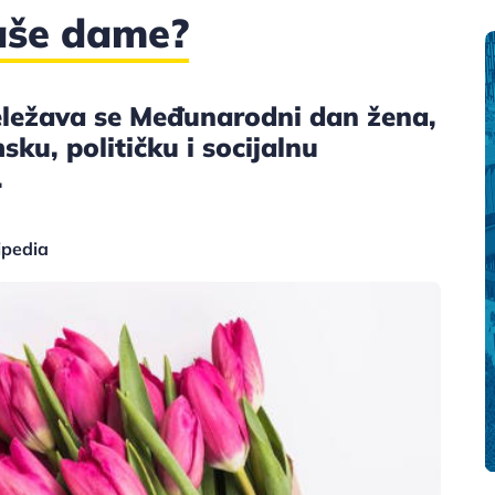
vaše dame?
eležava se Međunarodni dan žena,
u, političku i socijalnu
.
ipedia