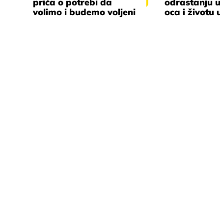
priča o potrebi da
odrastanju 
volimo i budemo voljeni
oca i životu 