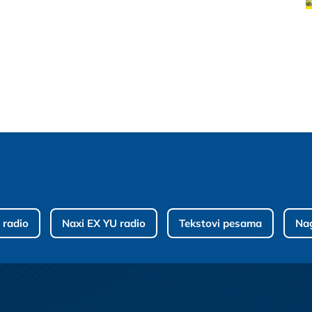
 radio
Naxi EX YU radio
Tekstovi pesama
Na