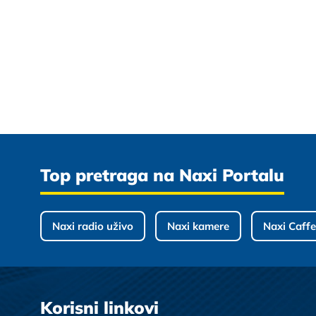
Top pretraga na Naxi Portalu
Naxi radio uživo
Naxi kamere
Naxi Caffe
Korisni linkovi