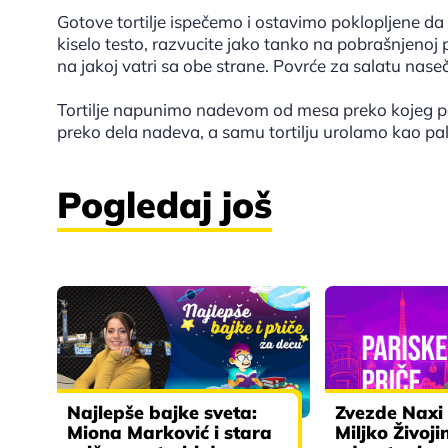
Gotove tortilje ispečemo i ostavimo poklopljene d
kiselo testo, razvucite jako tanko na pobrašnjenoj p
na jakoj vatri sa obe strane. Povrće za salatu nase
Tortilje napunimo nadevom od mesa preko kojeg po
preko dela nadeva, a samu tortilju urolamo kao pa
Pogledaj još
Najlepše bajke sveta:
Zvezde Naxi
Miona Marković i stara
Miljko Živoji