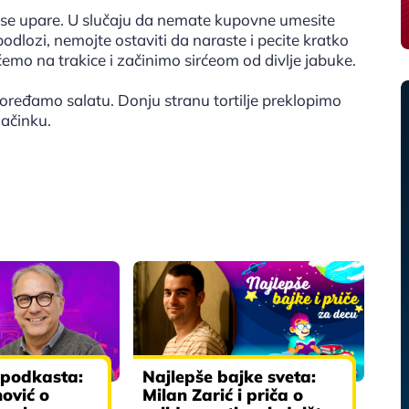
a se upare. U slučaju da nemate kupovne umesite
odlozi, nemojte ostaviti da naraste i pecite kratko
čemo na trakice i začinimo sirćeom od divlje jabuke.
ređamo salatu. Donju stranu tortilje preklopimo
lačinku.
 podkasta:
Najlepše bajke sveta:
nović o
Milan Zarić i priča o