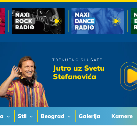
TRENUTNO SLUŠATE
Magazin
Jutro uz Svetu
S Druge Strane Mjeseca
Stefanovića
va
Stil
Beograd
Galerija
Kamere