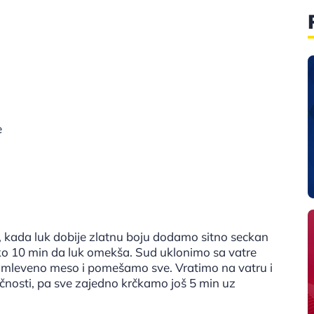
ike
a, kada luk dobije zlatnu boju dodamo sitno seckan
oko 10 min da luk omekša. Sud uklonimo sa vatre
 i mleveno meso i pomešamo sve. Vratimo na vatru i
čnosti, pa sve zajedno krčkamo još 5 min uz