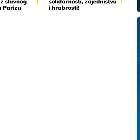
uz slavnog
solidarnosti, zajedništvu
u Parizu
i hrabrosti!