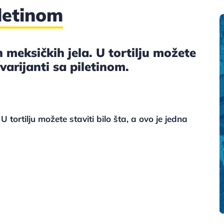
iletinom
h meksičkih jela. U tortilju možete
 varijanti sa piletinom.
U tortilju možete staviti bilo šta, a ovo je jedna