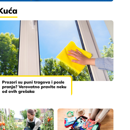
Kuća
Prozori su puni tragova i posle
pranja? Verovatno pravite neku
od ovih grešaka