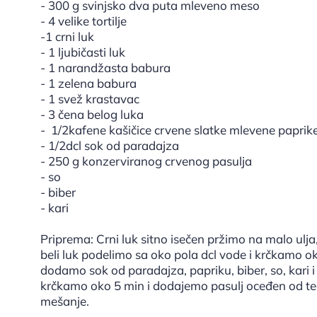
- 300 g svinjsko dva puta mleveno meso
- 4 velike tortilje
-1 crni luk
- 1 ljubičasti luk
- 1 narandžasta babura
- 1 zelena babura
- 1 svež krastavac
- 3 čena belog luka
- 1/2kafene kašičice crvene slatke mlevene papr
- 1/2dcl sok od paradajza
- 250 g konzerviranog crvenog pasulja
- so
- biber
- kari
Priprema: Crni luk sitno isečen pržimo na malo ulj
beli luk podelimo sa oko pola dcl vode i krčkamo 
dodamo sok od paradajza, papriku, biber, so, kari
krčkamo oko 5 min i dodajemo pasulj oceđen od te
mešanje.