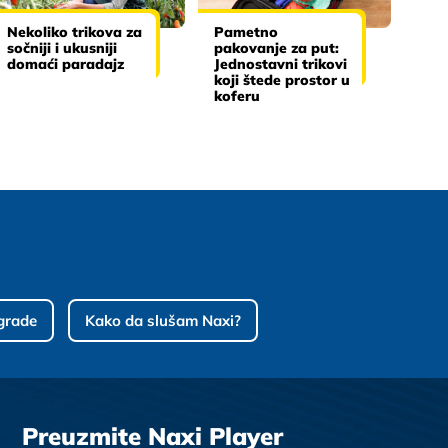
Nekoliko trikova za
Pametno
sočniji i ukusniji
pakovanje za put:
domaći paradajz
Jednostavni trikovi
koji štede prostor u
koferu
grade
Kako da slušam Naxi?
Preuzmite Naxi Player