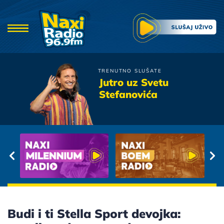
TRENUTNO SLUŠATE
Galija
Jutro uz Svetu
Da me nisi
Stefanovića
Budi i ti Stella Sport devojka: