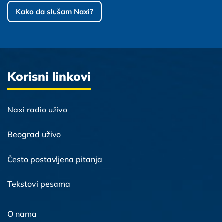
Kako da slušam Naxi?
Korisni linkovi
Naxi radio uživo
Beograd uživo
Često postavljena pitanja
Tekstovi pesama
O nama