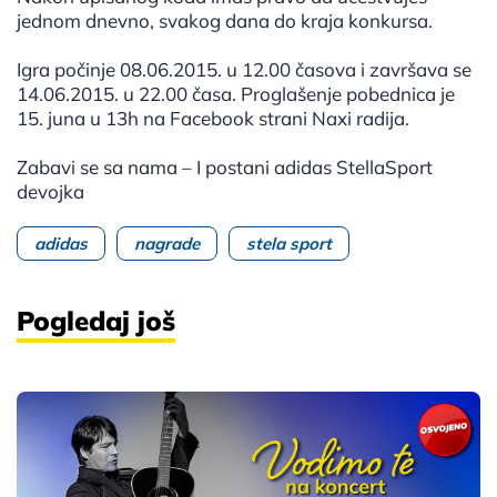
jednom dnevno, svakog dana do kraja konkursa.
Igra počinje 08.06.2015. u 12.00 časova i završava se
14.06.2015. u 22.00 časa. Proglašenje pobednica je
15. juna u 13h na Facebook strani Naxi radija.
Zabavi se sa nama – I postani adidas StellaSport
devojka
adidas
nagrade
stela sport
Pogledaj još