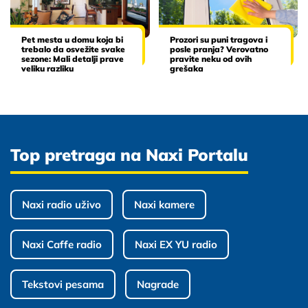
Pet mesta u domu koja bi
Prozori su puni tragova i
trebalo da osvežite svake
posle pranja? Verovatno
sezone: Mali detalji prave
pravite neku od ovih
veliku razliku
grešaka
Top pretraga na Naxi Portalu
Naxi radio uživo
Naxi kamere
Naxi Caffe radio
Naxi EX YU radio
Tekstovi pesama
Nagrade