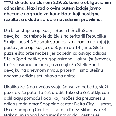
***U skladu sa članom 229. Zakona o obligacionim
odnosima, Naxi radio ovim putem izdaje javno
obećanje nagrade za kandidata koji postigne
rezultat u skladu sa dole navedenim pravilima.
Da bi pristupila aplikaciji "Budi i ti StellaSport
devojka", potrebno je da živiš na teritoriji Republike
Srbije i posetiš
Fejsbuk stranicu Naxi radija
na kojoj je
postavljena
aplikacija
od 8. juna do 14. juna. Složi
puzzle što brže možeš, jer pobednica osvaja adidas
StellaSport patike, drugoplasirana - jaknu (šuškavac),
trećeplasirana helanke, a za najbržu StellaSport
devojku na dnevnom nivou, pripremili smo utešnu
nagradu adidas set lakova za nokte.
Ukoliko želiš da uvećas svoju šansu za pobedu, složi
puzzle više puta. To ćeš uraditi tako što ćeš otključati
aplikaciju pomoću koda, koji možeš da preuzmeš u
adidas radnjama: Shopping centar Delta City – I sprat,
Usce Shopping Center – I sprat i Knez Mihailova 33.
Nakon upisanog koda imaš pravo da učestvuješ