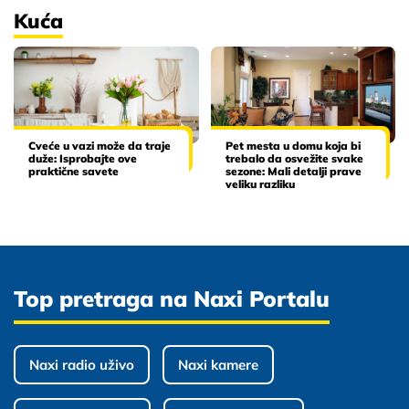
Kuća
Cveće u vazi može da traje
Pet mesta u domu koja bi
duže: Isprobajte ove
trebalo da osvežite svake
praktične savete
sezone: Mali detalji prave
veliku razliku
Top pretraga na Naxi Portalu
Naxi radio uživo
Naxi kamere