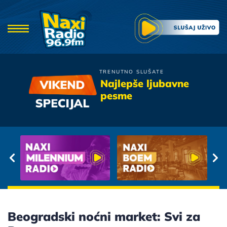
TRENUTNO SLUŠATE
Boris Novkovic
Najlepše ljubavne
Prodala Me Ti
pesme
Beogradski noćni market: Svi za