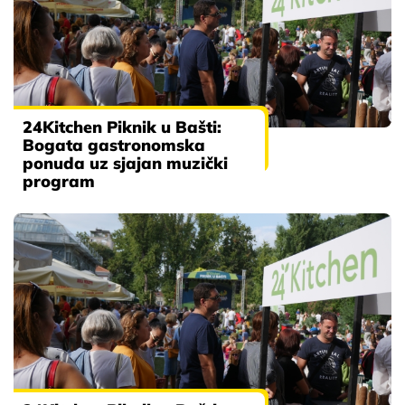
24Kitchen Piknik u Bašti:
Bogata gastronomska
ponuda uz sjajan muzički
program