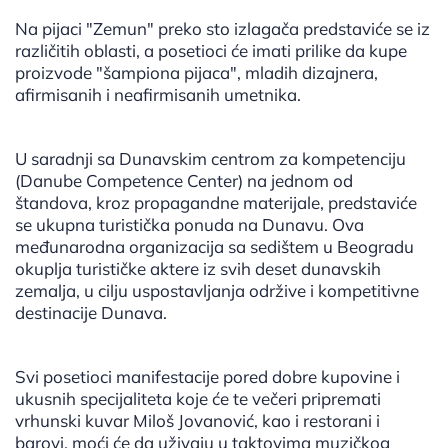
Na pijaci "Zemun" preko sto izlagača predstaviće se iz
različitih oblasti, a posetioci će imati prilike da kupe
proizvode "šampiona pijaca", mladih dizajnera,
afirmisanih i neafirmisanih umetnika.
U saradnji sa Dunavskim centrom za kompetenciju
(Danube Competence Center) na jednom od
štandova, kroz propagandne materijale, predstaviće
se ukupna turistička ponuda na Dunavu. Ova
međunarodna organizacija sa sedištem u Beogradu
okuplja turističke aktere iz svih deset dunavskih
zemalja, u cilju uspostavljanja održive i kompetitivne
destinacije Dunava.
Svi posetioci manifestacije pored dobre kupovine i
ukusnih specijaliteta koje će te večeri pripremati
vrhunski kuvar Miloš Jovanović, kao i restorani i
barovi, moći će da uživaju u taktovima muzičkog