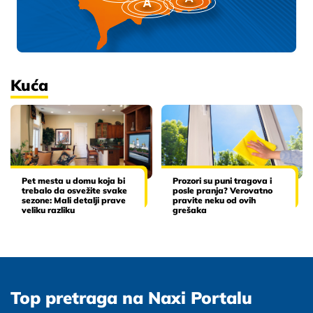
Kuća
Pet mesta u domu koja bi
Prozori su puni tragova i
trebalo da osvežite svake
posle pranja? Verovatno
sezone: Mali detalji prave
pravite neku od ovih
veliku razliku
grešaka
Top pretraga na Naxi Portalu