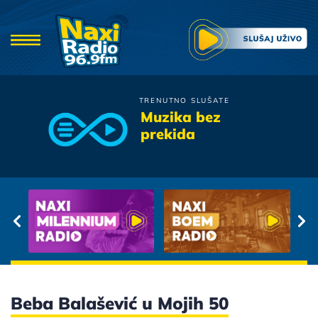
TRENUTNO SLUŠATE
Crvena Jabuka
Muzika bez
To Mi Radi
prekida
Beba Balašević u Mojih 50