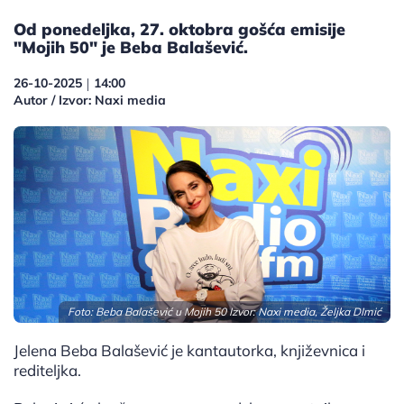
Od ponedeljka, 27. oktobra gošća emisije
"Mojih 50" je Beba Balašević.
26-10-2025
14:00
|
Autor / Izvor: Naxi media
Foto: Beba Balašević u Mojih 50 Izvor: Naxi media, Željka DImić
Jelena Beba Balašević je kantautorka, književnica i
rediteljka.