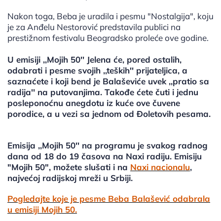
Nakon toga, Beba je uradila i pesmu "Nostalgija", koju
je za Anđelu Nestorović predstavila publici na
prestižnom festivalu Beogradsko proleće ove godine.
U emisiji ,,Mojih 50'' Jelena će, pored ostalih,
odabrati i pesme svojih ,,teških'' prijateljica, a
saznaćete i koji bend je Balaševiće uvek ,,pratio sa
radija'' na putovanjima. Takođe ćete čuti i jednu
posleponoćnu anegdotu iz kuće ove čuvene
porodice, a u vezi sa jednom od Đoletovih pesama.
Emisija ,,Mojih 50'' na programu je svakog radnog
dana od 18 do 19 časova na Naxi radiju. Emisiju
"Mojih 50", možete slušati i na
Naxi nacionalu
,
najvećoj radijskoj mreži u Srbiji.
Pogledajte koje je pesme Beba Balašević odabrala
u emisiji Mojih 50.