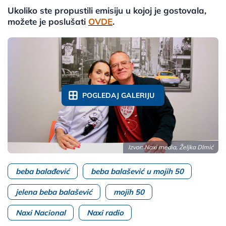
Ukoliko ste propustili emisiju u kojoj je gostovala,
možete je poslušati
OVDE
.
POGLEDAJ GALERIJU
Izvor: Naxi media, Željka DImić
beba balađević
beba balašević u mojih 50
jelena beba balašević
mojih 50
Naxi Nacional
Naxi radio