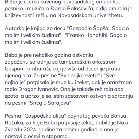
Beba je i ćerka čuvenog novosadskog umetnika,
pesnika i muzičara Đorđa Balaševića, a diplomirala je
književnost i režiju na Novosadskom univerzitetu.
Autorka je knjiga za decu "Gospodin Šapšal: Saga o
malim i velikim čudima" i "Franko Hahahihi: Saga o
malim i velikim čudima".
Beba je pre nekoliko godina ostvarila
zapaženu saradnju sa tamburaškim orkestrom
Gospon Tamburaši, koji je više od decenije pratio
njenog oca. Za pesme "Sve bajke sveta" i "Sve
najbolje" potpisala je muziku i tekst, dok je aranžman
radio Dragan Ivanović. Ona je takođe režirala oba
spota, a ubrzo je sa istim sastavom ostvarila sardanju
na pesmi "Sneg u Sarajevu".
Pesma "Gospodska ulica" poynatog pevača Borisa
Režaka, za koju Beba potpisuje tekst, dobila je Naxi
Zvezdu 2024. godine za pesmu godine, a ona je
nastavila očevim stopama.