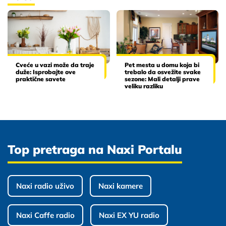
Cveće u vazi može da traje
Pet mesta u domu koja bi
duže: Isprobajte ove
trebalo da osvežite svake
praktične savete
sezone: Mali detalji prave
veliku razliku
Top pretraga na Naxi Portalu
Naxi radio uživo
Naxi kamere
Naxi Caffe radio
Naxi EX YU radio