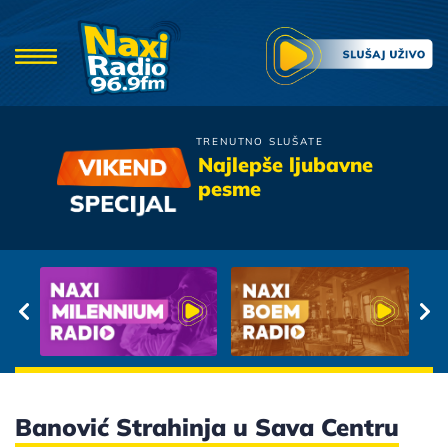
TRENUTNO SLUŠATE
Prljavo Kazaliste
Najlepše ljubavne
Marina
pesme
Banović Strahinja u Sava Centru