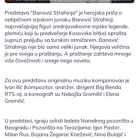
Predstava "Banović Strahinja" je herojska priča o
netipičnom srpskom junaku Banović Strahinji,
najznačajnijoj figuri srednjovekovne srpske legende,
plemiću koji (u predvečerje Kosovske bitke) oprašta
supruzi prelјubu sa turskim otmičarem. Banović
Strahinja nije bio samo veliki junak. Nјegova veličina
je pre svega u praštanju. A praštanje zahteva mnogo
više čovečnosti i snage nego osveta.
Za ovu predstavu originalnu muziku komponovao je
Ivan Ilić (kompozitor, aranžer, dirigent Big Benda
RTS-a), a koreografi su Nebojša Gromilić i Elena
Gromilić.
U predstavi, igraju solisti baleta Narodnog pozorišta u
Beogradu i Pozorišta na Terazijama: Igor Pastor,
Milan Rus, Bojana Žegarac Knežević, Nina Bulajić i