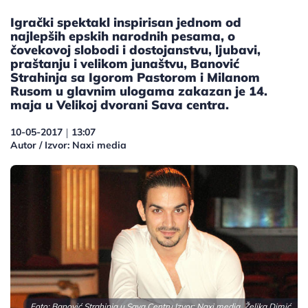
Igrački spektakl inspirisan jednom od
najlepših epskih narodnih pesama, o
čovekovoj slobodi i dostojanstvu, lјubavi,
praštanju i velikom junaštvu, Banović
Strahinja sa Igorom Pastorom i Milanom
Rusom u glavnim ulogama zakazan je 14.
maja u Velikoj dvorani Sava centra.
10-05-2017
13:07
|
Autor / Izvor: Naxi media
Foto: Banović Strahinja u Sava Centru Izvor: Naxi media, Željka Dimić