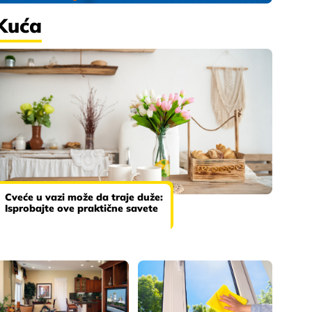
Kuća
Cveće u vazi može da traje duže:
Isprobajte ove praktične savete