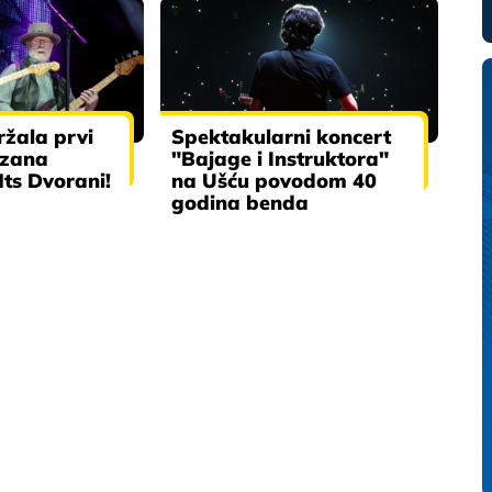
ržala prvi
Spektakularni koncert
azana
"Bajage i Instruktora"
ts Dvorani!
na Ušću povodom 40
godina benda