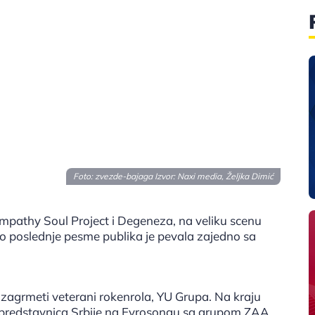
Foto: zvezde-bajaga Izvor: Naxi media, Željka Dimić
mpathy Soul Project i Degeneza, na veliku scenu
 do poslednje pesme publika je pevala zajedno sa
m zagrmeti veterani rokenrola, YU Grupa. Na kraju
a predstavnica Srbije na Evrosongu sa grupom ZAA.