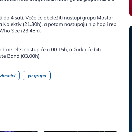
ati do 4 sati. Veče će obeležiti nastupi grupa Mostar
 Kolektiv (21.30h), a potom nastupaju hip hop i rep
 Who See (23.45h).
ox Celts nastupiće u 00.15h, a žurka će biti
ute Band (03.00h).
vlasnici
yu grupa