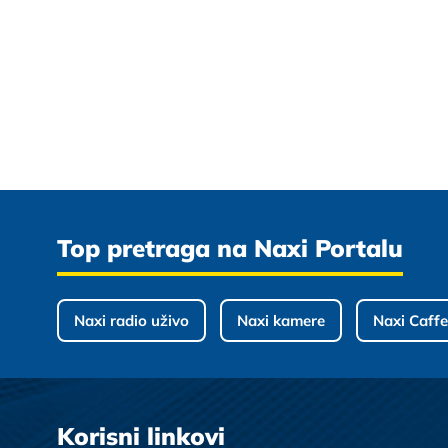
Top pretraga na Naxi Portalu
Naxi radio uživo
Naxi kamere
Naxi Caffe
Korisni linkovi