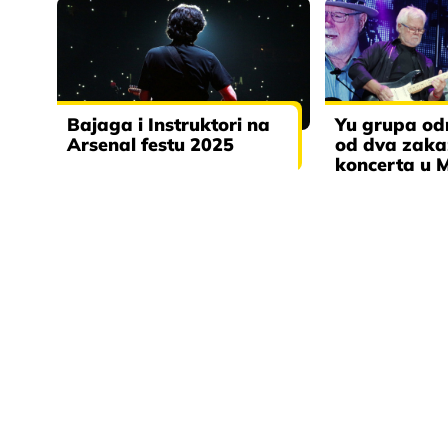
Bajaga i Instruktori na
Yu grupa od
Arsenal festu 2025
od dva zak
koncerta u M