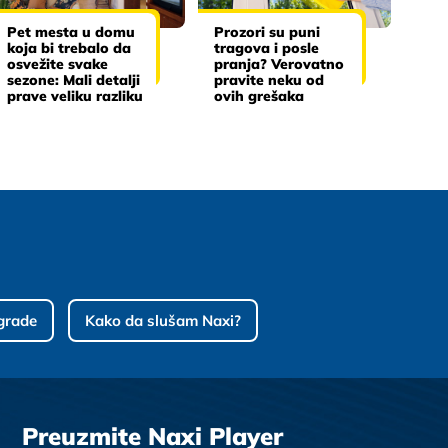
Pet mesta u domu
Prozori su puni
koja bi trebalo da
tragova i posle
osvežite svake
pranja? Verovatno
sezone: Mali detalji
pravite neku od
prave veliku razliku
ovih grešaka
grade
Kako da slušam Naxi?
Preuzmite Naxi Player