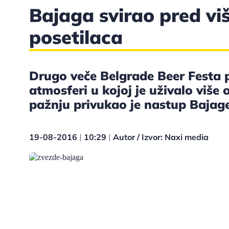
Bajaga svirao pred vi
posetilaca
Drugo veče Belgrade Beer Festa p
atmosferi u kojoj je uživalo više
pažnju privukao je nastup Bajage
19-08-2016
10:29
Autor / Izvor: Naxi media
|
|