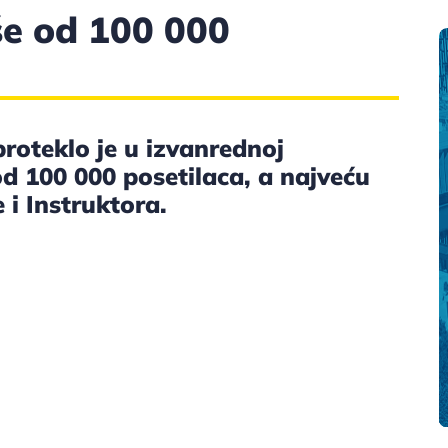
še od 100 000
roteklo je u izvanrednoj
 od 100 000 posetilaca, a najveću
 i Instruktora.