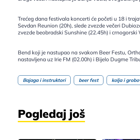
Trećeg dana festivala koncerti će početi u 18 i traj
Sevdan Reunion (20h), slede zvezde večeri Dubioza
zvezde beobradski Sunshine (22.45h) i crnogorski
Bend koji je nastupao na svakom Beer Festu, Orthod
nastavljena uz Irie FM (02.00h) i Bijelo Dugme Trib
Bajaga i instruktori
beer fest
kolja i grobo
Pogledaj još