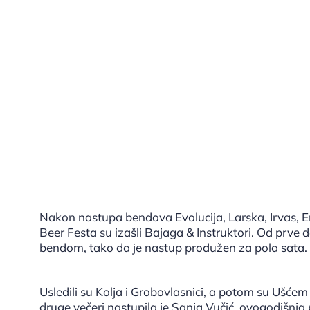
Nakon nastupa bendova Evolucija, Larska, Irvas, E
Beer Festa su izašli Bajaga & Instruktori. Od prve
bendom, tako da je nastup produžen za pola sata.
Usledili su Kolja i Grobovlasnici, a potom su Ušće
druge večeri nastupila je Sanja Vučić, ovogodišnj