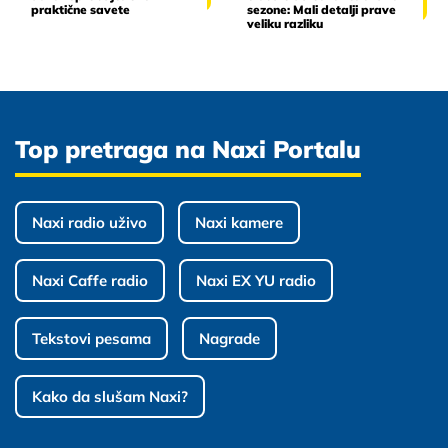
praktične savete
sezone: Mali detalji prave
veliku razliku
Top pretraga na Naxi Portalu
Naxi radio uživo
Naxi kamere
Naxi Caffe radio
Naxi EX YU radio
Tekstovi pesama
Nagrade
Kako da slušam Naxi?