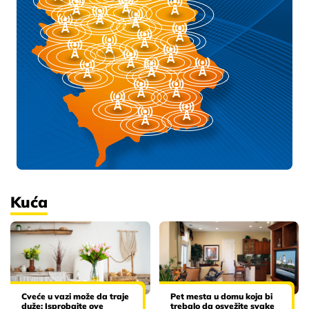
Kuća
Cveće u vazi može da traje
Pet mesta u domu koja bi
duže: Isprobajte ove
trebalo da osvežite svake