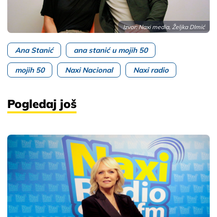
Izvor: Naxi media, Željka DImić
Ana Stanić
ana stanić u mojih 50
mojih 50
Naxi Nacional
Naxi radio
Pogledaj još