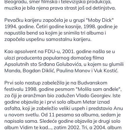
Beogradu, smer filmska i televizijska produkcija,
muzika je bila njena prava strast još od detinjstva.
Pevačku karijeru započela je u grupi "Moby Dick"
1994. godine. Četiri godine kasnije, 1998. godine je
napustila bend sa kojim je snimila tri albuma i
započela uspešnu samostalnu karijeru.
Kao apsolvent na FDU-u, 2001. godine našla se u
ulozi producenta popularnog domaćeg filma
Apsolutnih sto Srđana Golubovića, u kojem su glumili
Manda, Bogdan Diklić, Paulina Manov i Vuk Kostić.
Prvi solo nastup zabeležila je na Budvanskom
festivalu 1998. godine pesmom "Molila sam anđele",
za čiji je aranžman bio zadužen Vlado Georgiev. Iste
godine objavila je i prvi solo album Metar iznad
asfalta, koji je zabeležio veliki uspeh i predstavio Anu
u novom svetlu. Od 11 pesama sa albuma, sedam je
napisala sama. Sledeće godine objavila je drugi solo
album Vidim te kad…, zatim 2002. Tri, a 2004. album