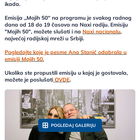
ikada.
Emisija ,,Mojih 50'' na programu je svakog radnog
dana od 18 do 19 časova na Naxi radiju. Emisiju
"Mojih 50", možete slušati i na
Naxi nacionalu
,
najvećoj radijskoj mreži u Srbiji.
Pogledajte koje je pesme Ana Stanić odabrala u
emisiji Mojih 50.
Ukoliko ste propustili emisiju u kojoj je gostovala,
možete je poslušati
OVDE
.
POGLEDAJ GALERIJU