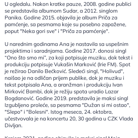
U ogledalu. Nakon kratke pauze, 2008. godine publici
se predstavila albumom Sudar, a 2012. singlom
Panika. Godine 2015. objavila je album Priča za
pamćenje, sa pesmama koje su posebno zapažene,
poput "Neka gori sve" i "Priča za pamćenje".
U narednim godinama Ana je nastavila sa uspešnim
projektima i saradnjama. Godine 2017. donosi singl
“Ono što smo mi”, za koji potpisuje muziku, dok tekst i
produkciju potpisuje Vukašin Marković (Irie FM). Spot
je režirao Danilo Bećković. Sledeći singl, "Holivud",
naišao je na odličan prijem publike, dok je muziku i
tekst potpisala Ana, a aranžman i produkciju Ivan
Mirković Bambi, dok je režiju spota uradio Lazar
Bogdanović. Godine 2019. predstavila je maksi singl
Izgubljeno proleće, sa pesmama "Dužan si mi ostao",
"Slepo" i "Bolesni". Istog meseca, 24. oktobra,
učestvovala je na koncertu 20, 30 godina u CZK Vlada
Divljan.