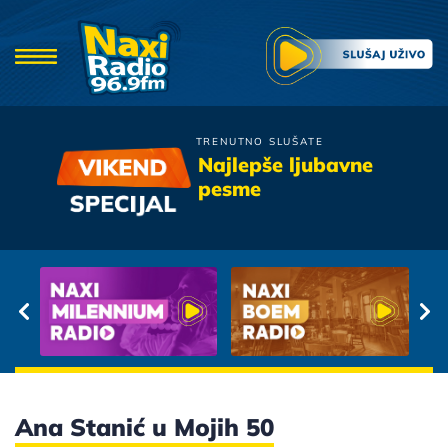
TRENUTNO SLUŠATE
Valentino
Najlepše ljubavne
Ne Daj Mi Da Govorim U
pesme
Snu
Ana Stanić u Mojih 50