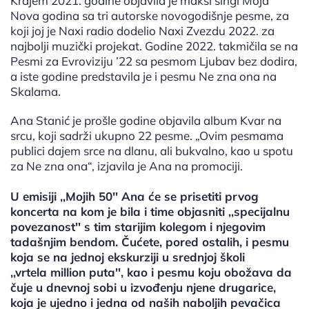
Krajem 2021. godine objavila je maksi singl Moja
Nova godina sa tri autorske novogodišnje pesme, za
koji joj je Naxi radio dodelio Naxi Zvezdu 2022. za
najbolji muzički projekat. Godine 2022. takmičila se na
Pesmi za Evroviziju ’22 sa pesmom Ljubav bez dodira,
a iste godine predstavila je i pesmu Ne zna ona na
Skalama.
Ana Stanić je prošle godine objavila album Kvar na
srcu, koji sadrži ukupno 22 pesme. „Ovim pesmama
publici dajem srce na dlanu, ali bukvalno, kao u spotu
za Ne zna ona“, izjavila je Ana na promociji.
U emisiji ,,Mojih 50'' Ana će se prisetiti prvog
koncerta na kom je bila i time objasniti ,,specijalnu
povezanost'' s tim starijim kolegom i njegovim
tadašnjim bendom. Čućete, pored ostalih, i pesmu
koja se na jednoj ekskurziji u srednjoj školi
,,vrtela million puta'', kao i pesmu koju obožava da
čuje u dnevnoj sobi u izvođenju njene drugarice,
koja je ujedno i jedna od naših naboljih pevačica