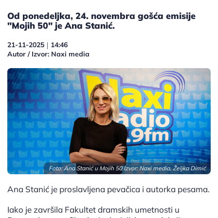
Od ponedeljka, 24. novembra gošća emisije
"Mojih 50" je Ana Stanić.
21-11-2025
14:46
|
Autor / Izvor: Naxi media
Foto: Ana Stanić u Mojih 50 Izvor: Naxi media, Željka Dimić
Ana Stanić je proslavljena pevačica i autorka pesama.
Iako je završila Fakultet dramskih umetnosti u