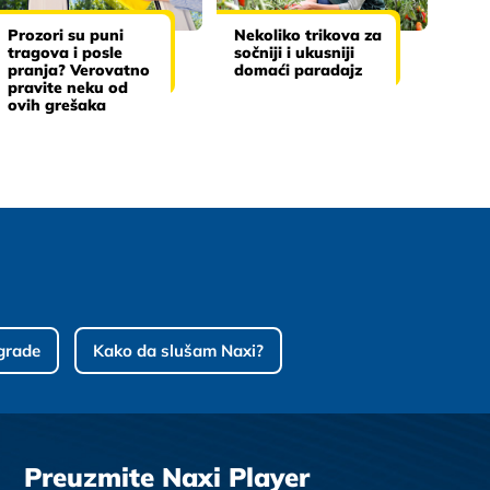
Prozori su puni
Nekoliko trikova za
tragova i posle
sočniji i ukusniji
pranja? Verovatno
domaći paradajz
pravite neku od
ovih grešaka
grade
Kako da slušam Naxi?
Preuzmite Naxi Player