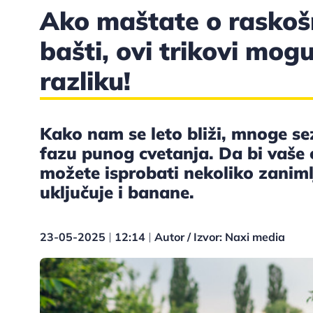
Ako maštate o raskoš
bašti, ovi trikovi mog
razliku!
Kako nam se leto bliži, mnoge sez
fazu punog cvetanja. Da bi vaše c
možete isprobati nekoliko zanimlj
uključuje i banane.
23-05-2025
12:14
Autor / Izvor: Naxi media
|
|