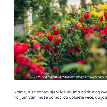
Foto: Ako maštate o raskošnim ružama u svojoj bašti, ovi
Naime, ruže zahtevaju više kalijuma od drugog cvec
Kalijum vam može pomoći da dobijete veće, dugotra