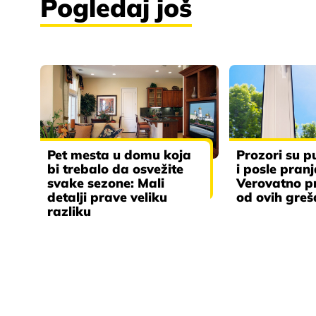
Pogledaj još
Pet mesta u domu koja
Prozori su p
bi trebalo da osvežite
i posle pran
svake sezone: Mali
Verovatno p
detalji prave veliku
od ovih gre
razliku