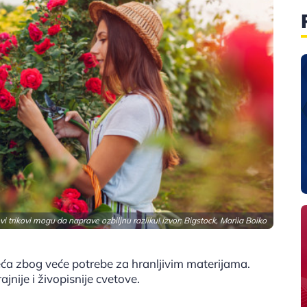
 trikovi mogu da naprave ozbiljnu razliku! Izvor: Bigstock, Mariia Boiko
́a zbog veće potrebe za hranljivim materijama.
jnije i živopisnije cvetove.