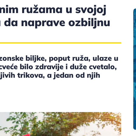
nim ružama u svojoj
u da naprave ozbiljnu
onske biljke, poput ruža, ulaze u
veće bilo zdravije i duže cvetalo,
ivih trikova, a jedan od njih