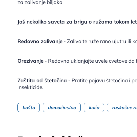
za zalivanje biljaka.
Još nekoliko saveta za brigu o ružama tokom let
Redovno zalivanje
- Zalivajte ruže rano ujutru ili
Orezivanje
- Redovno uklanjajte uvele cvetove da bi
Zaštita od štetočina
- Pratite pojavu štetočina i po
insekticide.
bašta
domaćinstvo
kuća
raskošne r