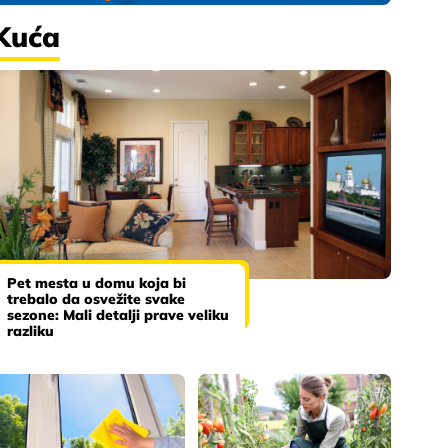
Kuća
Pet mesta u domu koja bi
trebalo da osvežite svake
sezone: Mali detalji prave veliku
razliku