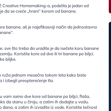
ač Creative Homemaking-a, podelila je jedan od
o je da se cveće „hrani“ korom od banane.
re banane, ali je najefikasniji način da jednostavno
banane“.
e, sve što treba da uradite je da isečete koru banane
lju. Koristite kore od dve ili tri banane po biljci.
e biljke.
 ruža jednom mesečno tokom leta kako biste
i izbegli preopterećenje tla.
su vam samo dve kore od banane po biljci, flaša,
ko da stanu u činiju, a zatim ih dodajte u vodu.
 dana, a zatim ih izvadite iz vode. Koristite tečnost