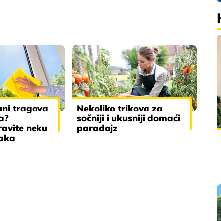
uni tragova
Nekoliko trikova za
ja?
sočniji i ukusniji domaći
ravite neku
paradajz
šaka