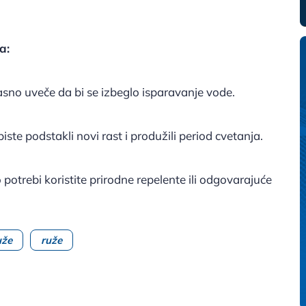
a:
 kasno uveče da bi se izbeglo isparavanje vode.
ste podstakli novi rast i produžili period cvetanja.
 potrebi koristite prirodne repelente ili odgovarajuće
uže
ruže