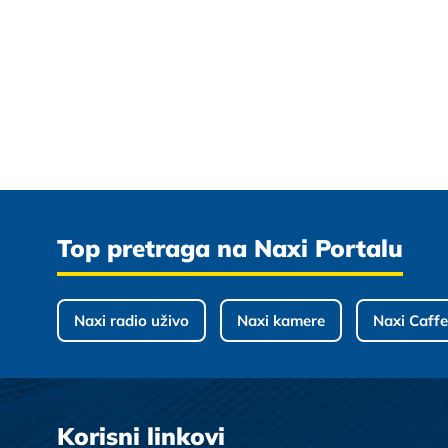
Top pretraga na Naxi Portalu
Naxi radio uživo
Naxi kamere
Naxi Caffe
Korisni linkovi