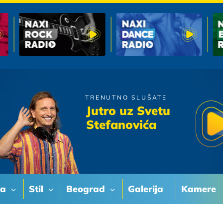
TRENUTNO SLUŠATE
Vlado Georgiev
Jutro uz Svetu
Zbogom Ljubavi
Stefanovića
va
Stil
Beograd
Galerija
Kamere