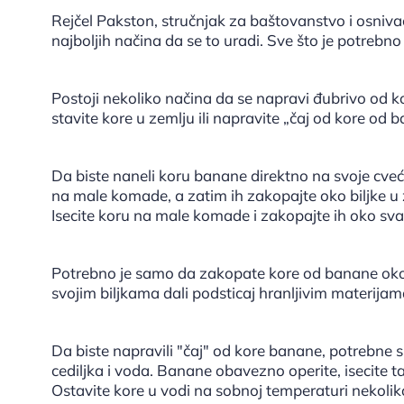
Rejčel Pakston, stručnjak za baštovanstvo i osniv
najboljih načina da se to uradi. Sve što je potrebn
Postoji nekoliko načina da se napravi đubrivo od ko
stavite kore u zemlju ili napravite „čaj od kore od 
Da biste naneli koru banane direktno na svoje cveć
na male komade, a zatim ih zakopajte oko biljke u zem
Isecite koru na male komade i zakopajte ih oko svak
Potrebno je samo da zakopate kore od banane oko
svojim biljkama dali podsticaj hranljivim materijama 
Da biste napravili "čaj" od kore banane, potrebne 
cediljka i voda. Banane obavezno operite, isecite ta
Ostavite kore u vodi na sobnoj temperaturi nekoliko