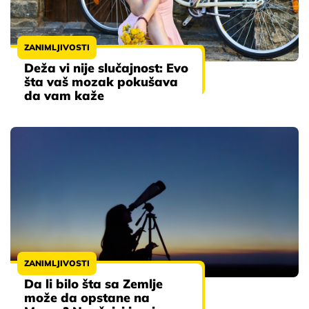
ZANIMLJIVOSTI
Deža vi nije slučajnost: Evo
šta vaš mozak pokušava
da vam kaže
ZANIMLJIVOSTI
Da li bilo šta sa Zemlje
može da opstane na