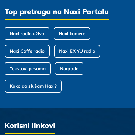
Top pretraga na Naxi Portalu
Naxi radio uživo
Naxi kamere
Naxi Caffe radio
Naxi EX YU radio
Tekstovi pesama
Nagrade
Kako da slušam Naxi?
Korisni linkovi