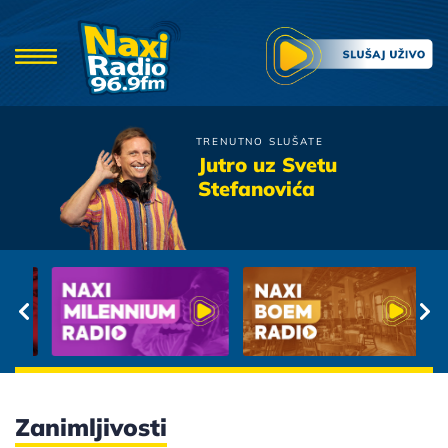
TRENUTNO SLUŠATE
Gibonni
Jutro uz Svetu
Mirakul
Stefanovića
Zanimljivosti