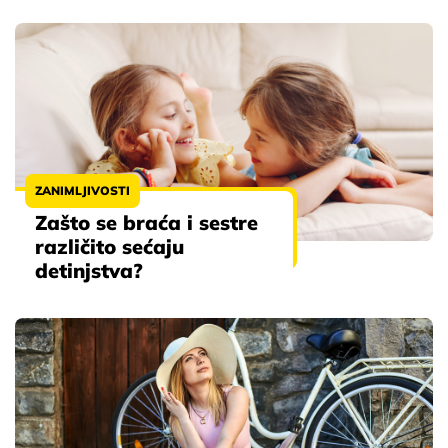
ZANIMLJIVOSTI
Zašto se braća i sestre
različito sećaju
detinjstva?