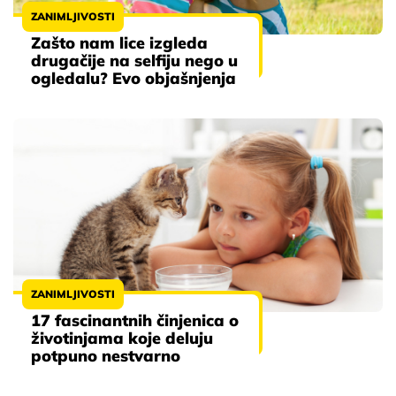
ZANIMLJIVOSTI
Zašto nam lice izgleda
drugačije na selfiju nego u
ogledalu? Evo objašnjenja
ZANIMLJIVOSTI
17 fascinantnih činjenica o
životinjama koje deluju
potpuno nestvarno