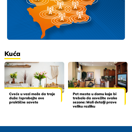
Kuća
Cveće u vazi može da traje
Pet mesta u domu koja bi
duže: Isprobajte ove
trebalo da osvežite svake
praktične savete
sezone: Mali detalji prave
veliku razliku