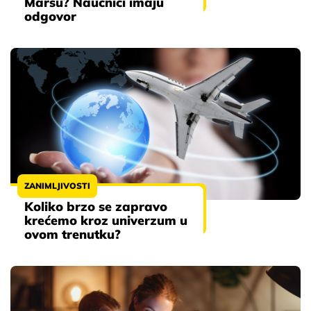
Marsu? Naučnici imaju
odgovor
ZANIMLJIVOSTI
Koliko brzo se zapravo
krećemo kroz univerzum u
ovom trenutku?