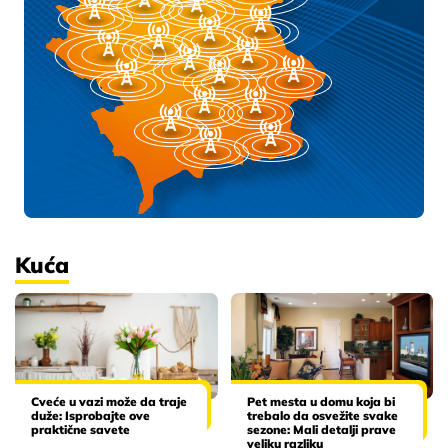
Kuća
Cveće u vazi može da traje
Pet mesta u domu koja bi
duže: Isprobajte ove
trebalo da osvežite svake
praktične savete
sezone: Mali detalji prave
veliku razliku