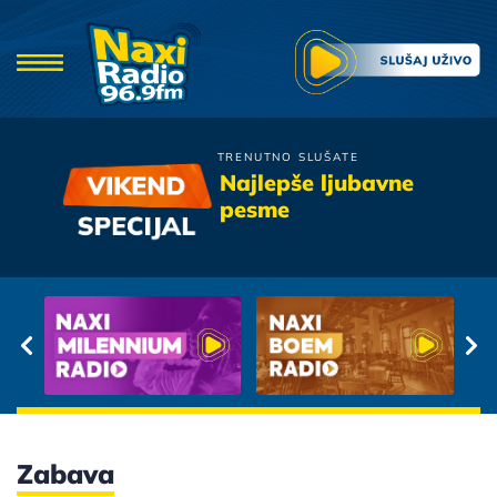
TRENUTNO SLUŠATE
Kemal i Danijela
Najlepše ljubavne
Ovako Ne Mogu Dalje
pesme
Zabava