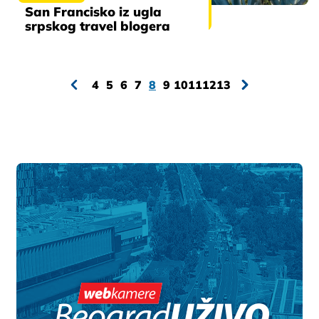
San Francisko iz ugla
srpskog travel blogera
4
5
6
7
8
9
10
11
12
13