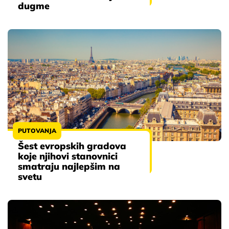
dugme
PUTOVANJA
Šest evropskih gradova
koje njihovi stanovnici
smatraju najlepšim na
svetu