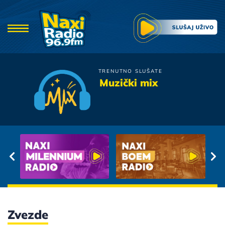
TRENUTNO SLUŠATE
Bojan Marovic
Muzički mix
Tebi Je Lako
Zvezde