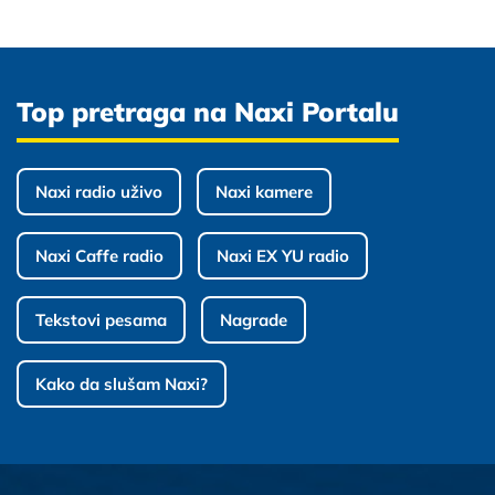
Top pretraga na Naxi Portalu
Naxi radio uživo
Naxi kamere
Naxi Caffe radio
Naxi EX YU radio
Tekstovi pesama
Nagrade
Kako da slušam Naxi?