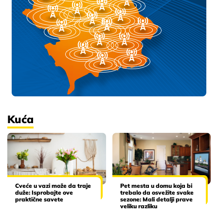
Kuća
Cveće u vazi može da traje
Pet mesta u domu koja bi
duže: Isprobajte ove
trebalo da osvežite svake
praktične savete
sezone: Mali detalji prave
veliku razliku