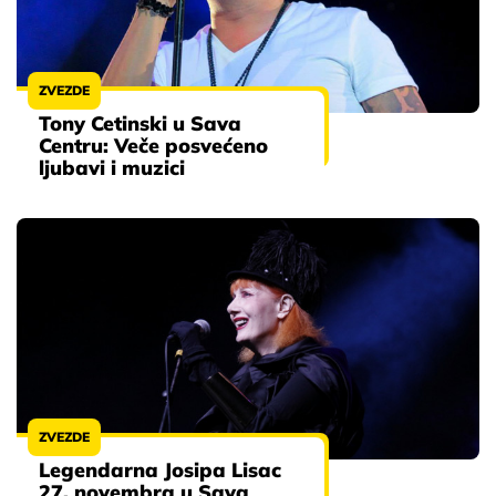
ZVEZDE
Tony Cetinski u Sava
Centru: Veče posvećeno
ljubavi i muzici
ZVEZDE
Legendarna Josipa Lisac
27. novembra u Sava