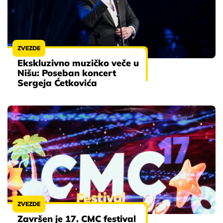
ZVEZDE
Ekskluzivno muzičko veče u
Nišu: Poseban koncert
Sergeja Ćetkovića
ZVEZDE
Završen je 17. CMC festival