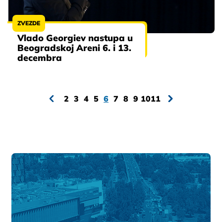
ZVEZDE
Vlado Georgiev nastupa u
Beogradskoj Areni 6. i 13.
decembra
2
3
4
5
6
7
8
9
10
11