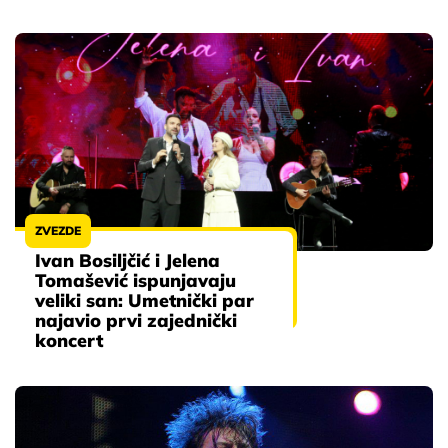
ZVEZDE
Ivan Bosiljčić i Jelena
Tomašević ispunjavaju
veliki san: Umetnički par
najavio prvi zajednički
koncert