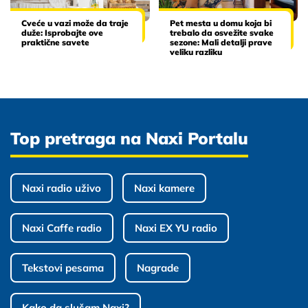
Cveće u vazi može da traje
Pet mesta u domu koja bi
duže: Isprobajte ove
trebalo da osvežite svake
praktične savete
sezone: Mali detalji prave
veliku razliku
Top pretraga na Naxi Portalu
Naxi radio uživo
Naxi kamere
Naxi Caffe radio
Naxi EX YU radio
Tekstovi pesama
Nagrade
Kako da slušam Naxi?