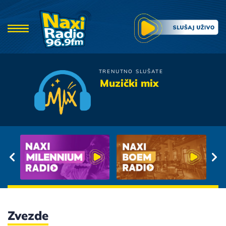
TRENUTNO SLUŠATE
Valentino
Muzički mix
Pile Moje
Zvezde