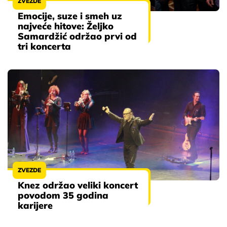
ZVEZDE
Emocije, suze i smeh uz
najveće hitove: Željko
Samardžić održao prvi od
tri koncerta
ZVEZDE
Knez održao veliki koncert
povodom 35 godina
karijere