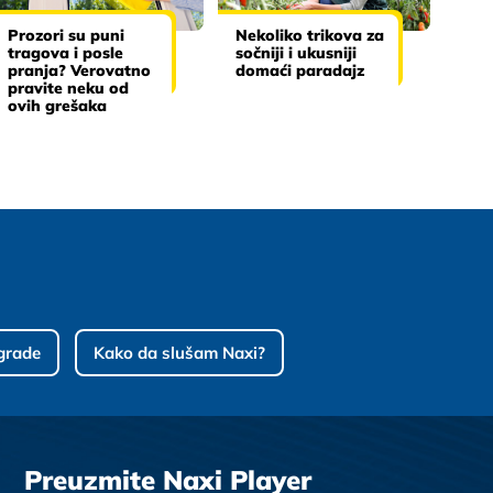
Prozori su puni
Nekoliko trikova za
tragova i posle
sočniji i ukusniji
pranja? Verovatno
domaći paradajz
pravite neku od
ovih grešaka
grade
Kako da slušam Naxi?
Preuzmite Naxi Player