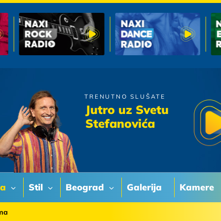
TRENUTNO SLUŠATE
Vlado Georgiev
Jutro uz Svetu
Mi Nismo Mi
Stefanovića
va
Stil
Beograd
Galerija
Kamere
ama