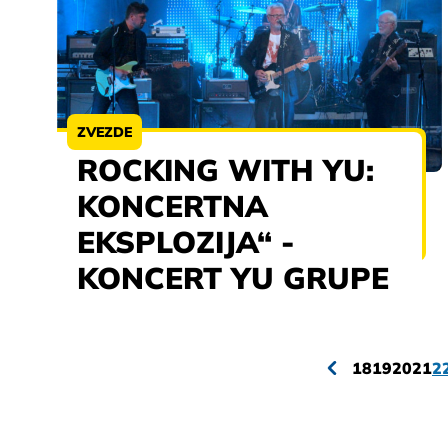
ZVEZDE
ROCKING WITH YU:
KONCERTNA
EKSPLOZIJA“ -
KONCERT YU GRUPE
18
19
20
21
2