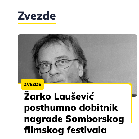
Zvezde
ZVEZDE
Žarko Laušević
posthumno dobitnik
nagrade Somborskog
filmskog festivala