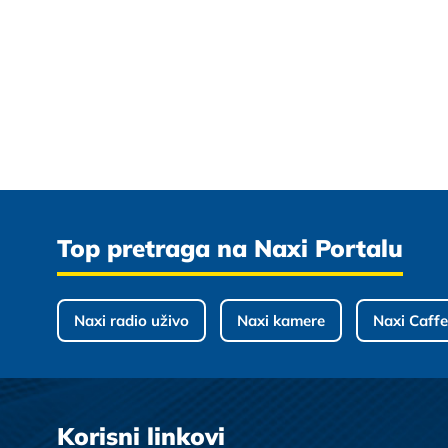
Top pretraga na Naxi Portalu
Naxi radio uživo
Naxi kamere
Naxi Caffe
Korisni linkovi