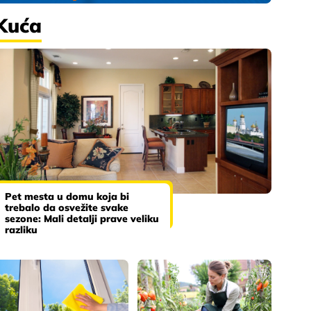
Kuća
Pet mesta u domu koja bi
trebalo da osvežite svake
sezone: Mali detalji prave veliku
razliku