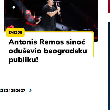
ZVEZDE
Antonis Remos sinoć
oduševio beogradsku
publiku!
2
23
24
25
26
27