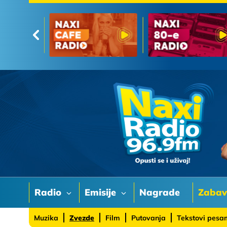
Radio
Emisije
Nagrade
Zaba
Muzika
Zvezde
Film
Putovanja
Tekstovi pes