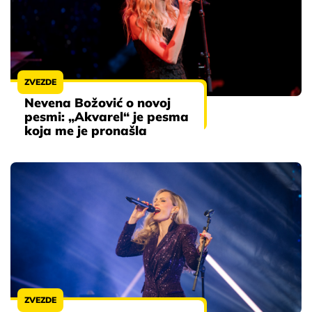
ZVEZDE
Nevena Božović o novoj
pesmi: „Akvarel“ je pesma
koja me je pronašla
ZVEZDE