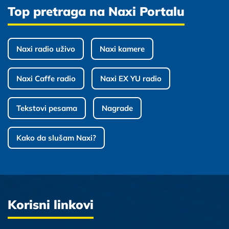
Top pretraga na Naxi Portalu
Naxi radio uživo
Naxi kamere
Naxi Caffe radio
Naxi EX YU radio
Tekstovi pesama
Nagrade
Kako da slušam Naxi?
Korisni linkovi