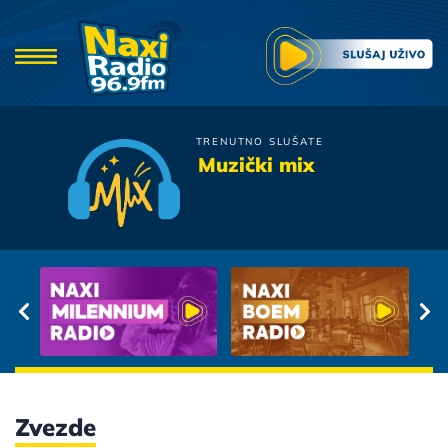
TRENUTNO SLUŠATE
Vlado Georgiev
Muzički mix
Andjele
Zvezde