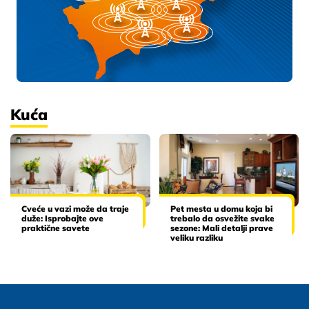
Kuća
Cveće u vazi može da traje
Pet mesta u domu koja bi
duže: Isprobajte ove
trebalo da osvežite svake
praktične savete
sezone: Mali detalji prave
veliku razliku