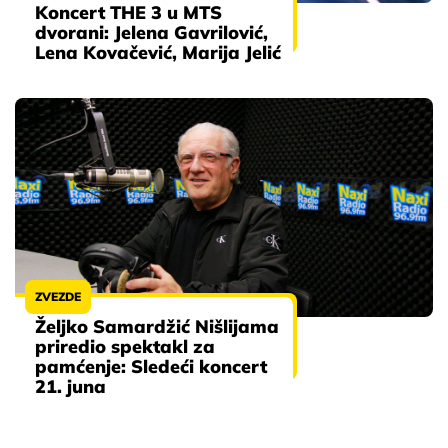
Koncert THE 3 u MTS
dvorani: Jelena Gavrilović,
Lena Kovačević, Marija Jelić
ZVEZDE
Željko Samardžić Nišlijama
priredio spektakl za
pamćenje: Sledeći koncert
21. juna