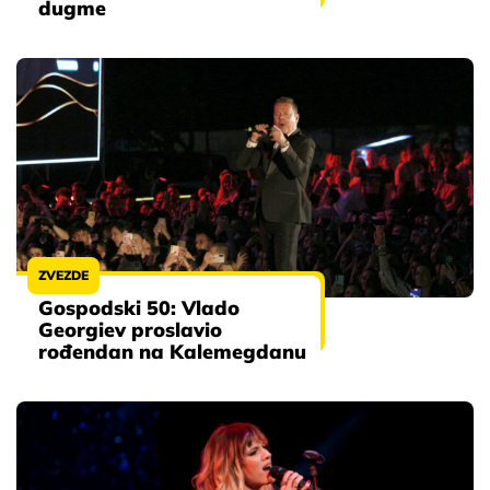
dugme
ZVEZDE
Gospodski 50: Vlado
Georgiev proslavio
rođendan na Kalemegdanu