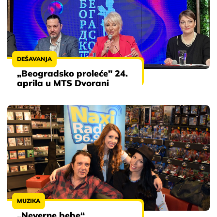
DEŠAVANJA
„Beogradsko proleće" 24.
aprila u MTS Dvorani
MUZIKA
„Neverne bebe“