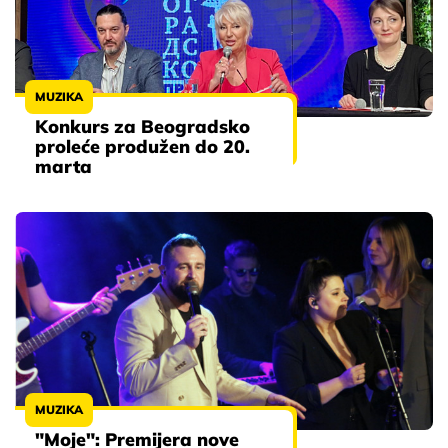
MUZIKA
Konkurs za Beogradsko
proleće produžen do 20.
marta
MUZIKA
"Moje": Premijera nove