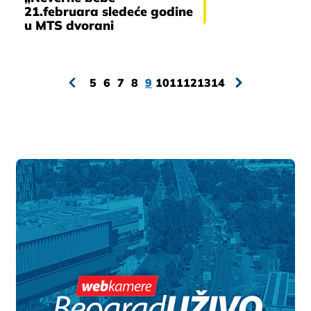
21.februara sledeće godine
u MTS dvorani
5
6
7
8
9
10
11
12
13
14