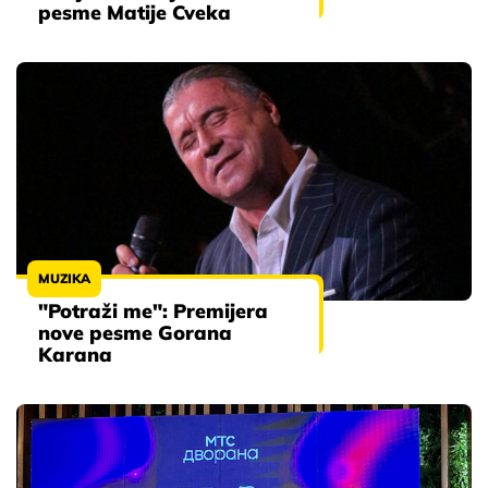
pesme Matije Cveka
MUZIKA
"Potraži me": Premijera
nove pesme Gorana
Karana