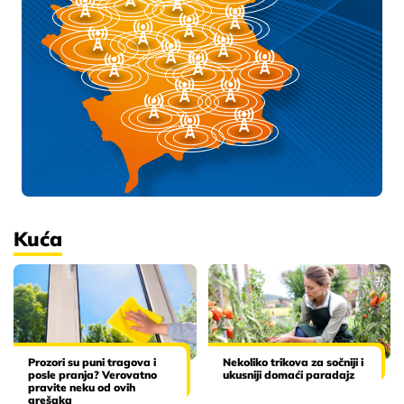
Kuća
Prozori su puni tragova i
Nekoliko trikova za sočniji i
posle pranja? Verovatno
ukusniji domaći paradajz
pravite neku od ovih
grešaka