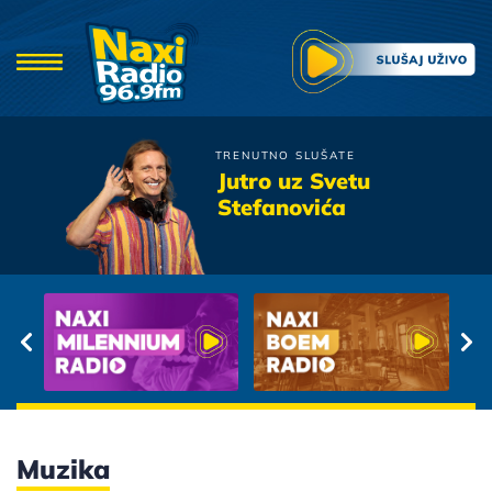
TRENUTNO SLUŠATE
Crvena Jabuka
Jutro uz Svetu
Dao Sam Ti Dusu
Stefanovića
Muzika