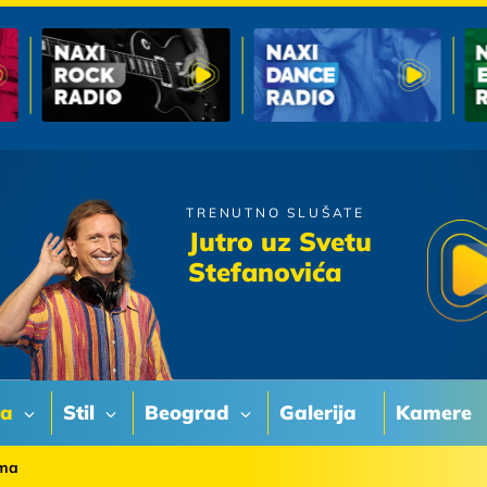
TRENUTNO SLUŠATE
Matija Cvek
Jutro uz Svetu
Dvoje mladih
Stefanovića
va
Stil
Beograd
Galerija
Kamere
ama