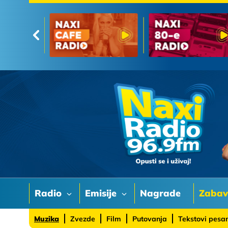
Radio
Emisije
Nagrade
Zaba
Muzika
Zvezde
Film
Putovanja
Tekstovi pes