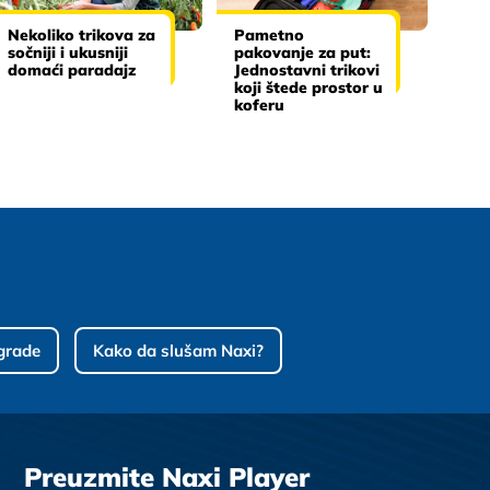
Nekoliko trikova za
Pametno
sočniji i ukusniji
pakovanje za put:
domaći paradajz
Jednostavni trikovi
koji štede prostor u
koferu
grade
Kako da slušam Naxi?
Preuzmite Naxi Player