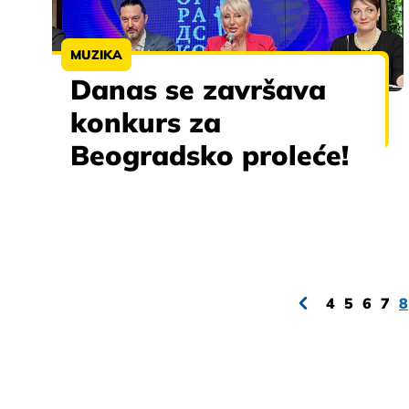
MUZIKA
Danas se završava
konkurs za
Beogradsko proleće!
4
5
6
7
8