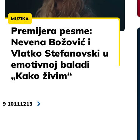
MUZIKA
Premijera pesme:
Nevena Božović i
Vlatko Stefanovski u
emotivnoj baladi
„Kako živim“
9
10
11
12
13