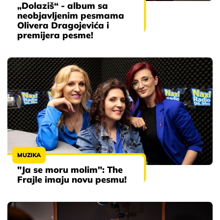
„Dolaziš“ - album sa
neobjavljenim pesmama
Olivera Dragojevića i
premijera pesme!
MUZIKA
"Ja se moru molim": The
Frajle imaju novu pesmu!