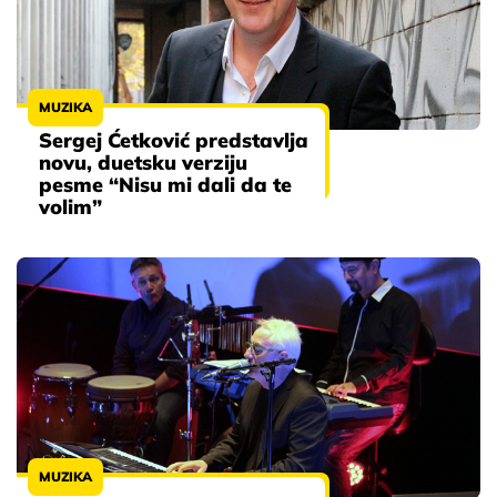
MUZIKA
Sergej Ćetković predstavlja
novu, duetsku verziju
pesme “Nisu mi dali da te
volim”
MUZIKA