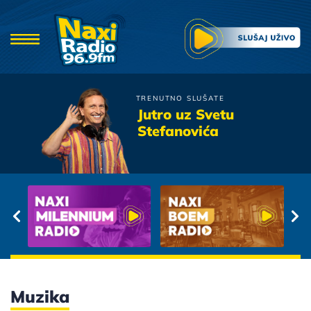
TRENUTNO SLUŠATE
Djordje Balasevic
Jutro uz Svetu
Sin Jedinac
Stefanovića
Muzika