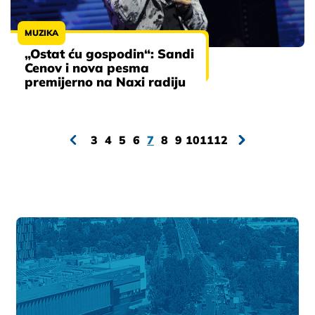
MUZIKA
„Ostat ću gospodin“: Sandi
Cenov i nova pesma
premijerno na Naxi radiju
3
4
5
6
7
8
9
10
11
12