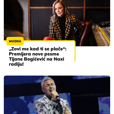
MUZIKA
„Zovi me kad ti se plače“:
Premijera nove pesme
Tijane Bogićević na Naxi
radiju!