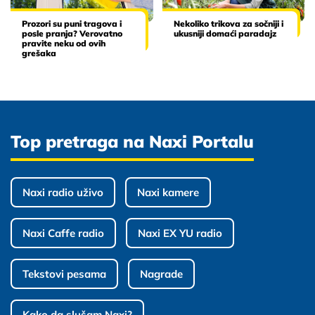
Prozori su puni tragova i
Nekoliko trikova za sočniji i
posle pranja? Verovatno
ukusniji domaći paradajz
pravite neku od ovih
grešaka
Top pretraga na Naxi Portalu
Naxi radio uživo
Naxi kamere
Naxi Caffe radio
Naxi EX YU radio
Tekstovi pesama
Nagrade
Kako da slušam Naxi?