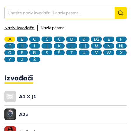
Naziv Izvođača
Naziv pesme
A
B
C
Č
Ć
D
Đ
Dž
E
F
G
H
I
J
K
L
Lj
M
N
Nj
O
P
R
S
Š
T
U
V
W
X
Y
Z
Ž
Izvođači
A1 X J1
A2z