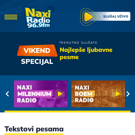
TRENUTNO SLUŠATE
Boris Novkovic
Najlepše ljubavne
Dok Svira Radio
pesme
Tekstovi pesama