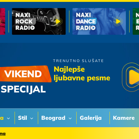
TRENUTNO SLUŠATE
Zeljko Joksimovic
Najlepše
Balada
ljubavne pesme
va
Stil
Beograd
Galerija
Kamere
ama