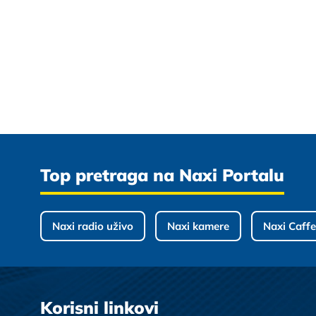
Top pretraga na Naxi Portalu
Naxi radio uživo
Naxi kamere
Naxi Caffe
Korisni linkovi