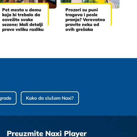
Pet mesta u domu
Prozori su puni
koja bi trebalo da
tragova i posle
osvežite svake
pranja? Verovatno
sezone: Mali detalji
pravite neku od
prave veliku razliku
ovih grešaka
grade
Kako da slušam Naxi?
Preuzmite Naxi Player