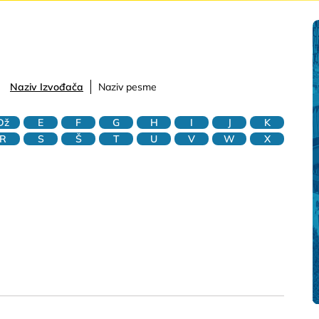
Naziv Izvođača
Naziv pesme
Dž
E
F
G
H
I
J
K
R
S
Š
T
U
V
W
X