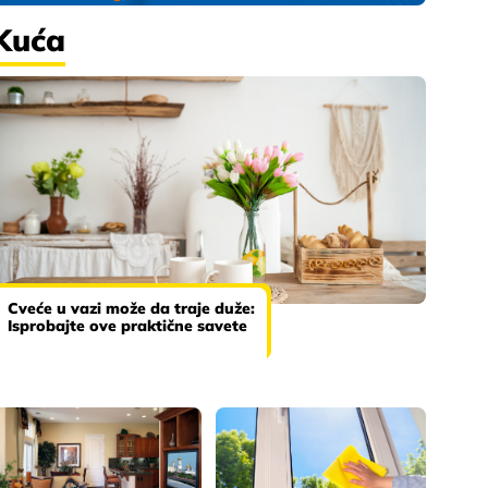
Kuća
Cveće u vazi može da traje duže:
Isprobajte ove praktične savete