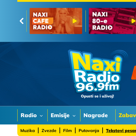
Radio
Emisije
Nagrade
Zaba
Muzika
Zvezde
Film
Putovanja
Tekstovi pes