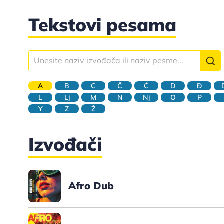
Tekstovi pesama
A
B
C
Č
Ć
D
Đ
L
Lj
M
N
Nj
O
P
Y
Z
Ž
Izvođači
Afro Dub