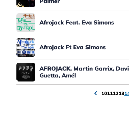
Palmer
Afrojack Feat. Eva Simons
Afrojack Ft Eva Simons
AFROJACK, Martin Garrix, Dav
Guetta, Amél
10
11
12
13
1