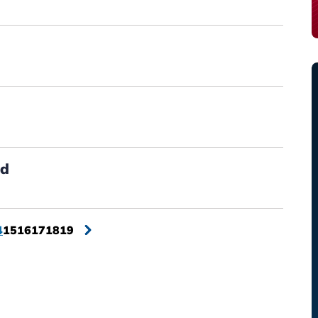
id
4
15
16
17
18
19