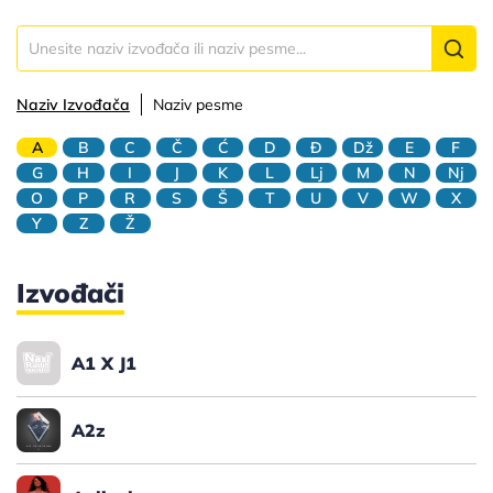
Naziv Izvođača
Naziv pesme
A
B
C
Č
Ć
D
Đ
Dž
E
F
G
H
I
J
K
L
Lj
M
N
Nj
O
P
R
S
Š
T
U
V
W
X
Y
Z
Ž
Izvođači
A1 X J1
A2z