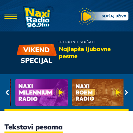
TRENUTNO SLUŠATE
Merlin
Najlepše ljubavne
Moj je zivot svicarska
pesme
Tekstovi pesama