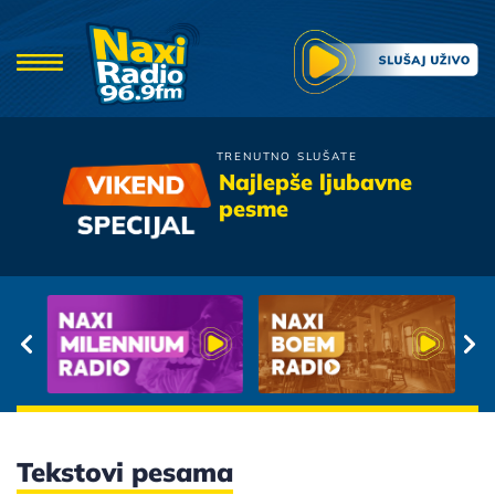
TRENUTNO SLUŠATE
Neno Belan
Najlepše ljubavne
Rijeka Snova
pesme
Tekstovi pesama