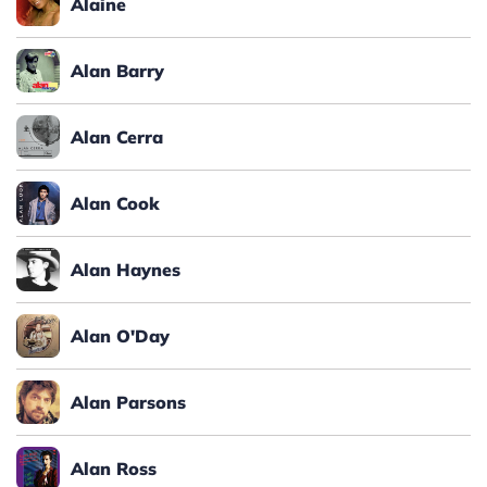
Alaine
Alan Barry
Alan Cerra
Alan Cook
Alan Haynes
Alan O'Day
Alan Parsons
Alan Ross