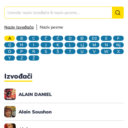
Naziv Izvođača
Naziv pesme
A
B
C
Č
Ć
D
Đ
Dž
E
F
G
H
I
J
K
L
Lj
M
N
Nj
O
P
R
S
Š
T
U
V
W
X
Y
Z
Ž
Izvođači
ALAIN DANIEL
Alain Soushon