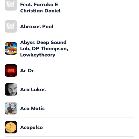
Feat. Farruko E
Christian Daniel
Abraxas Pool
Abyss Deep Sound
Lab, DP Thompson,
Lowkeytheory
Ac Dc
Aca Lukas
Aca Matic
Acapulco