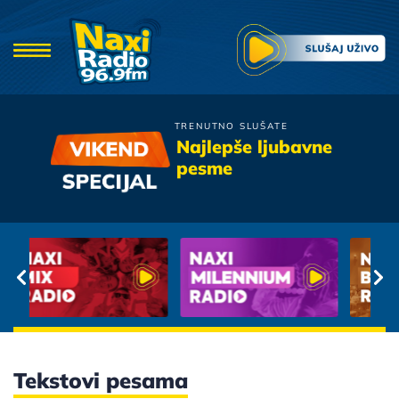
TRENUTNO SLUŠATE
Hari Mata Hari
Najlepše ljubavne
Kad Dodje Oktobar
pesme
Tekstovi pesama