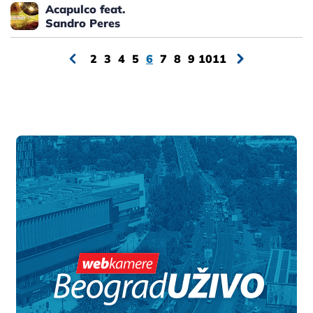
Acapulco feat.
Sandro Peres
2
3
4
5
6
7
8
9
10
11