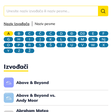
Naziv Izvođača
Naziv pesme
A
B
C
Č
Ć
D
Đ
Dž
E
F
G
H
I
J
K
L
Lj
M
N
Nj
O
P
R
S
Š
T
U
V
W
X
Y
Z
Ž
Izvođači
Above & Beyond
Above & Beyond vs.
Andy Moor
Abraham Mateo