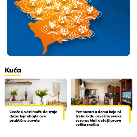
Kuća
Cveće u vazi može da traje
Pet mesta u domu koja bi
duže: Isprobajte ove
trebalo da osvežite svake
praktične savete
sezone: Mali detalji prave
veliku razliku