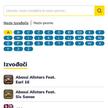
Naziv Izvođača
Naziv pesme
A
B
C
Č
Ć
D
Đ
Dž
E
F
G
H
I
J
K
L
Lj
M
N
Nj
O
P
R
S
Š
T
U
V
W
X
Y
Z
Ž
Izvođači
Abassi Allstars Feat.
Earl 16
Abassi Allstars Feat.
Sis Sanae