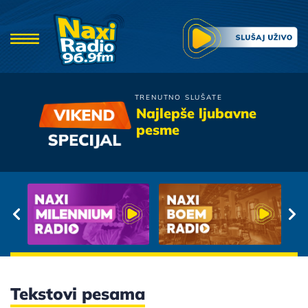
TRENUTNO SLUŠATE
Hari Mata Hari
Najlepše ljubavne
Kad Dodje Oktobar
pesme
Tekstovi pesama