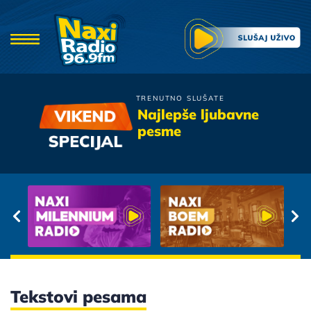
TRENUTNO SLUŠATE
Bajaga
Najlepše ljubavne
Jos Te Volim
pesme
Tekstovi pesama