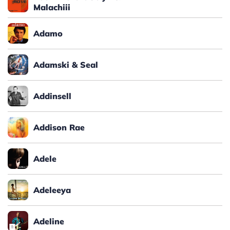
Malachiii
Adamo
Adamski & Seal
Addinsell
Addison Rae
Adele
Adeleeya
Adeline