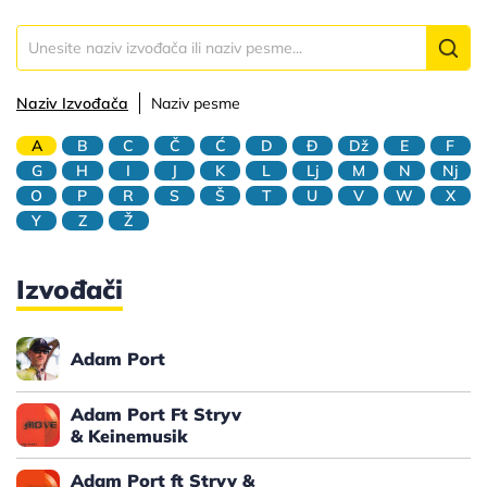
Naziv Izvođača
Naziv pesme
A
B
C
Č
Ć
D
Đ
Dž
E
F
G
H
I
J
K
L
Lj
M
N
Nj
O
P
R
S
Š
T
U
V
W
X
Y
Z
Ž
Izvođači
Adam Port
Adam Port Ft Stryv
& Keinemusik
Adam Port ft Stryv &