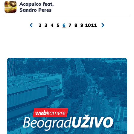
Acapulco feat.
Sandro Peres
2
3
4
5
6
7
8
9
10
11