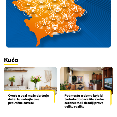
Kuća
Cveće u vazi može da traje
Pet mesta u domu koja bi
duže: Isprobajte ove
trebalo da osvežite svake
praktične savete
sezone: Mali detalji prave
veliku razliku