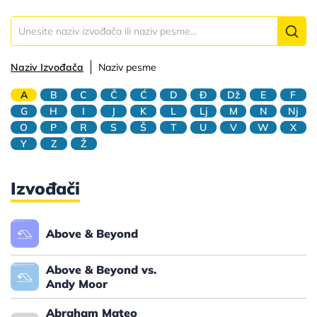
Naziv Izvođača
Naziv pesme
A
B
C
Č
Ć
D
Đ
Dž
E
F
G
H
I
J
K
L
Lj
M
N
Nj
O
P
R
S
Š
T
U
V
W
X
Y
Z
Ž
Izvođači
Above & Beyond
Above & Beyond vs.
Andy Moor
Abraham Mateo