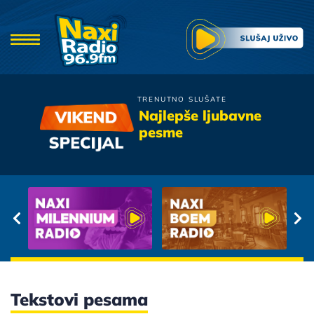
TRENUTNO SLUŠATE
Nina Badric
Najlepše ljubavne
Rekao Si
pesme
Tekstovi pesama