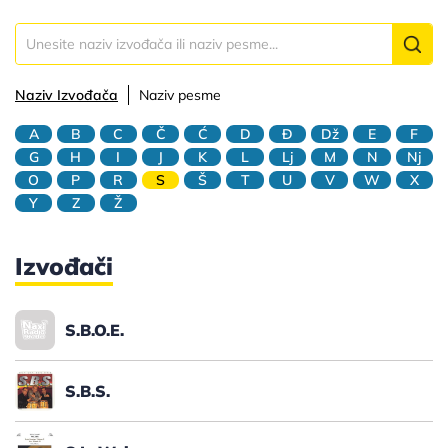
Naziv Izvođača
Naziv pesme
A
B
C
Č
Ć
D
Đ
Dž
E
F
G
H
I
J
K
L
Lj
M
N
Nj
O
P
R
S
Š
T
U
V
W
X
Y
Z
Ž
Izvođači
S.B.O.E.
S.B.S.