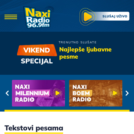
TRENUTNO SLUŠATE
Parni Valjak
Najlepše ljubavne
Pusti Nek Traje
pesme
Tekstovi pesama