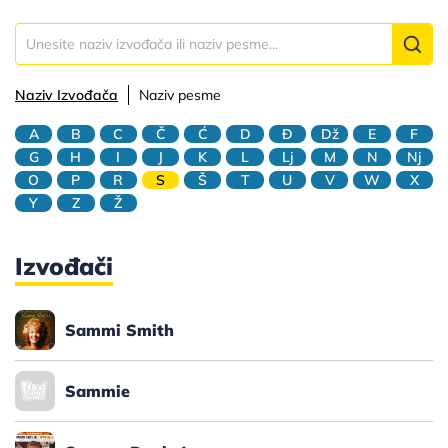
Naziv Izvođača
Naziv pesme
A
B
C
Č
Ć
D
Đ
Dž
E
F
G
H
I
J
K
L
Lj
M
N
Nj
O
P
R
S
Š
T
U
V
W
X
Y
Z
Ž
Izvođači
Sammi Smith
Sammie