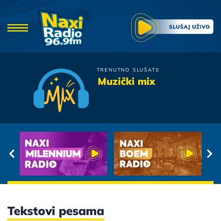
TRENUTNO SLUŠATE
Petar Graso
Muzički mix
Voli Me
Tekstovi pesama