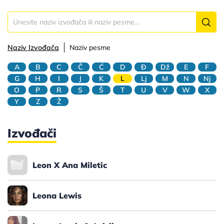
Naziv Izvođača
Naziv pesme
A
B
C
Č
Ć
D
Đ
Dž
E
F
G
H
I
J
K
L
Lj
M
N
Nj
O
P
R
S
Š
T
U
V
W
X
Y
Z
Ž
Izvođači
Leon X Ana Miletic
Leona Lewis