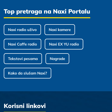
Top pretraga na Naxi Portalu
Naxi radio uživo
Naxi kamere
Naxi Caffe radio
Naxi EX YU radio
Tekstovi pesama
Nagrade
Kako da slušam Naxi?
Korisni linkovi