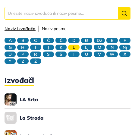
Naziv Izvođača
Naziv pesme
A
B
C
Č
Ć
D
Đ
Dž
E
F
G
H
I
J
K
L
Lj
M
N
Nj
O
P
R
S
Š
T
U
V
W
X
Y
Z
Ž
Izvođači
LA Srta
La Strada