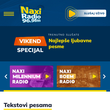
TRENUTNO SLUŠATE
Massimo Savic
Najlepše ljubavne
Sjaj U Tami
pesme
Tekstovi pesama