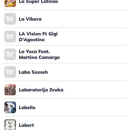
La Super Latinas
La Vibora
LA Vision Ft Gigi
D'Agostino
La Yuca Feat.
Martina Camargo
Laba Sosseh
Labaratorija Zvuka
Labelle
Labert