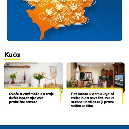
Kuća
Cveće u vazi može da traje
Pet mesta u domu koja bi
duže: Isprobajte ove
trebalo da osvežite svake
praktične savete
sezone: Mali detalji prave
veliku razliku