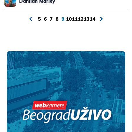
Damian Marley
5
6
7
8
9
10
11
12
13
14