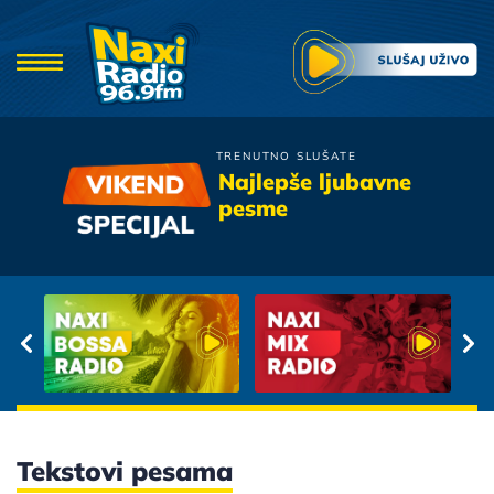
TRENUTNO SLUŠATE
Oliver Dragojevic
Najlepše ljubavne
Pred Tvojim Vratima
pesme
Tekstovi pesama