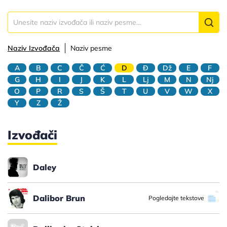
Naziv Izvođača
Naziv pesme
A
B
C
Č
Ć
D
Đ
Dž
E
F
G
H
I
J
K
L
Lj
M
N
Nj
O
P
R
S
Š
T
U
V
W
X
Y
Z
Ž
Izvođači
Daley
Dalibor Brun
Pogledajte tekstove