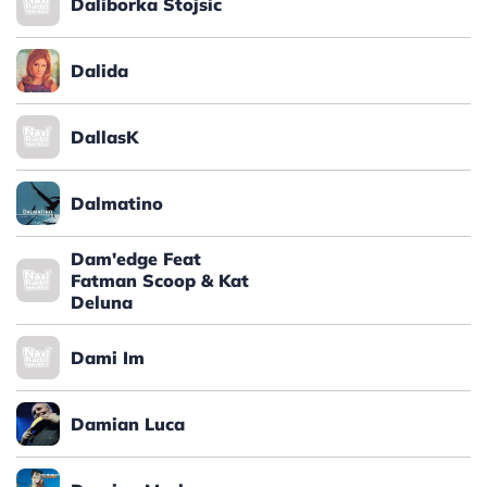
Daliborka Stojsic
Dalida
DallasK
Dalmatino
Dam'edge Feat
Fatman Scoop & Kat
Deluna
Dami Im
Damian Luca