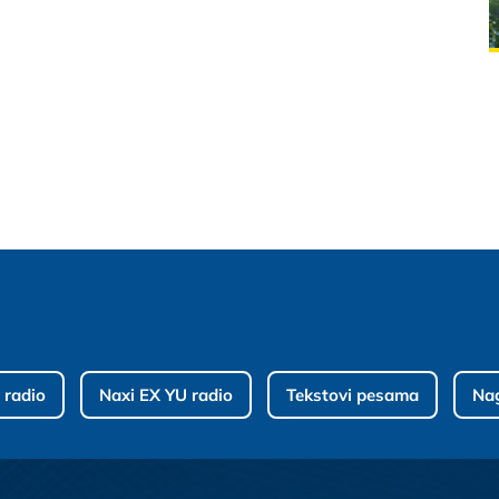
 radio
Naxi EX YU radio
Tekstovi pesama
Na