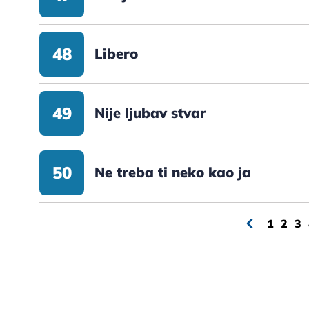
48
Libero
49
Nije ljubav stvar
50
Ne treba ti neko kao ja
1
2
3