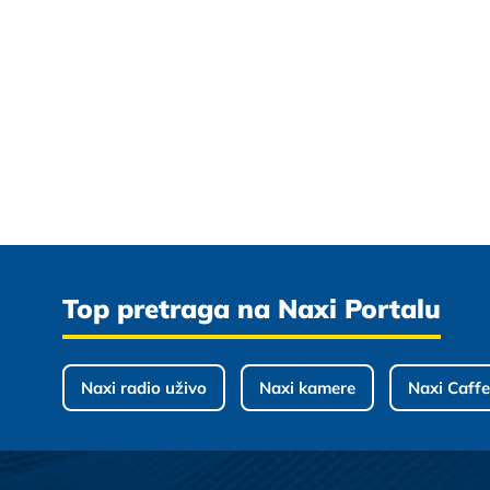
Top pretraga na Naxi Portalu
Naxi radio uživo
Naxi kamere
Naxi Caffe