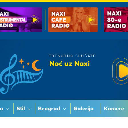
TRENUTNO SLUŠATE
Zeljko Joksimovic
Noć uz Naxi
Ledja O Ledja
va
Stil
Beograd
Galerija
Kamere