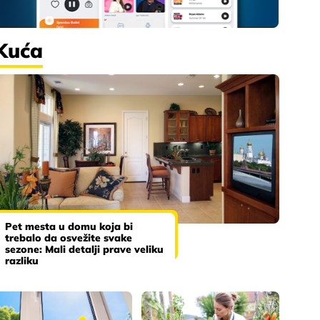
Kuća
Pet mesta u domu koja bi
trebalo da osvežite svake
sezone: Mali detalji prave veliku
razliku