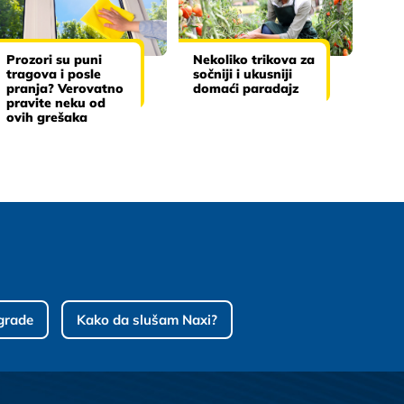
Prozori su puni
Nekoliko trikova za
tragova i posle
sočniji i ukusniji
pranja? Verovatno
domaći paradajz
pravite neku od
ovih grešaka
grade
Kako da slušam Naxi?