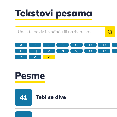
Tekstovi pesama
A
B
C
Č
Ć
D
Đ
L
Lj
M
N
Nj
O
P
Y
Z
Ž
Pesme
41
Tebi se dive