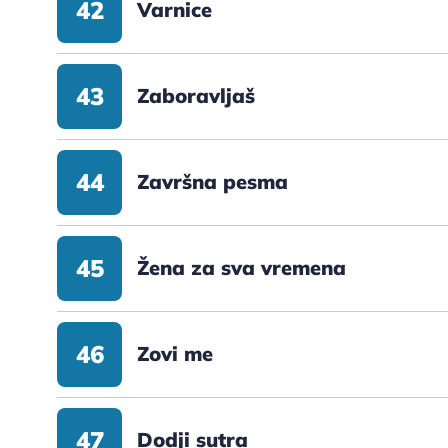
42
Varnice
43
Zaboravljaš
44
Završna pesma
45
Žena za sva vremena
46
Zovi me
47
Dodji sutra