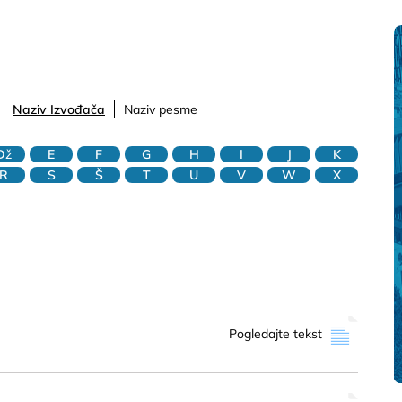
Naziv Izvođača
Naziv pesme
Dž
E
F
G
H
I
J
K
R
S
Š
T
U
V
W
X
Pogledajte tekst