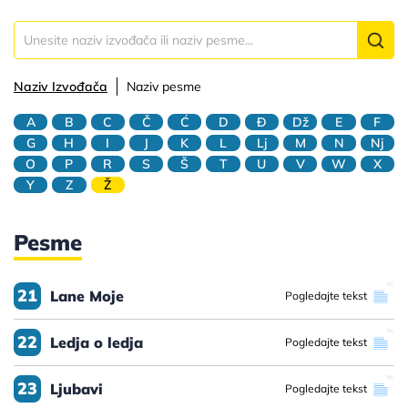
Naziv Izvođača
Naziv pesme
A
B
C
Č
Ć
D
Đ
Dž
E
F
G
H
I
J
K
L
Lj
M
N
Nj
O
P
R
S
Š
T
U
V
W
X
Y
Z
Ž
Pesme
21
Lane Moje
Pogledajte tekst
22
Ledja o ledja
Pogledajte tekst
23
Ljubavi
Pogledajte tekst