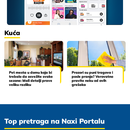
Kuća
Pet mesta u domu koja bi
Prozori su puni tragova i
trebalo da osvežite svake
posle pranja? Verovatno
sezone: Mali detalji prave
pravite neku od ovih
veliku razliku
grešaka
Top pretraga na Naxi Portalu