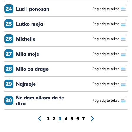
24
Lud i ponosan
Pogledajte tekst
25
Lutko moja
Pogledajte tekst
26
Michelle
Pogledajte tekst
27
Mila moja
Pogledajte tekst
28
Milo za drago
Pogledajte tekst
29
Najmoje
Pogledajte tekst
Ne dam nikom da te
30
Pogledajte tekst
dira
1
2
3
4
5
6
7