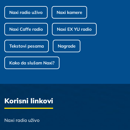
Naxi radio uživo
Naxi kamere
Naxi Caffe radio
Naxi EX YU radio
Tekstovi pesama
Nagrade
Kako da slušam Naxi?
Korisni linkovi
Naxi radio uživo