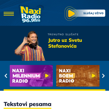
TRENUTNO SLUŠATE
Knez
Jutro uz Svetu
Vjeruj
Stefanovića
Tekstovi pesama