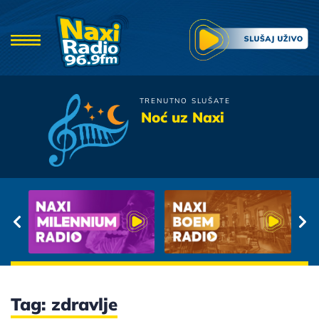
TRENUTNO SLUŠATE
Dino Dvornik
Noć uz Naxi
Ljubav Se Zove Imenom
Tvojim
Tag: zdravlje