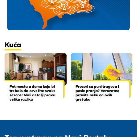
Kuća
Pet mesta u domu koja bi
Prozori su puni tragova i
trebalo da osvežite svake
posle pranja? Verovatno
sezone: Mali detalji prave
pravite neku od ovih
veliku razliku
grešaka