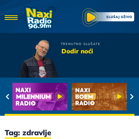
TRENUTNO SLUŠATE
Moby Dick
Dodir noći
Ljubomoran
Tag: zdravlje