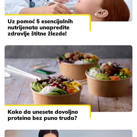
Uz pomoć 5 esencijalnih
nutrijenata unapredite
zdravlje štitne žlezde!
Kako da unesete dovoljno
proteina bez puno truda?