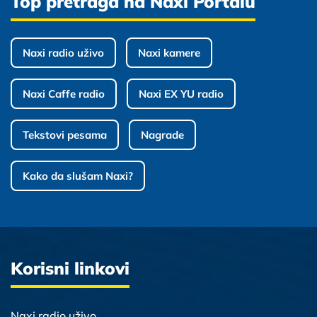
Top pretraga na Naxi Portalu
Naxi radio uživo
Naxi kamere
Naxi Caffe radio
Naxi EX YU radio
Tekstovi pesama
Nagrade
Kako da slušam Naxi?
Korisni linkovi
Naxi radio uživo