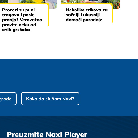
Prozori su puni
Nekoliko trikova za
tragova i posle
sočniji i ukusniji
pranja? Verovatno
domaći paradajz
pravite neku od
ovih grešaka
grade
Kako da slušam Naxi?
Preuzmite Naxi Player