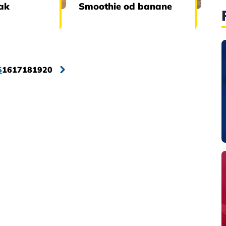
ak
Smoothie od banane
5
16
17
18
19
20