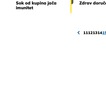
Sok od kupina jača
Zdrav doruč
imunitet
11
12
13
14
1