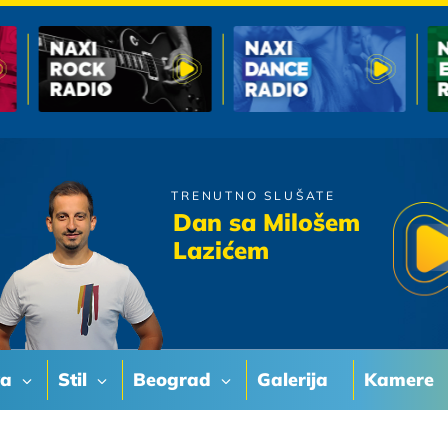
TRENUTNO SLUŠATE
Boris Rezak
Dan sa Milošem
Vjeruj mi na rijec
Lazićem
va
Stil
Beograd
Galerija
Kamere