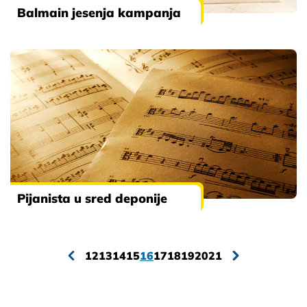
Balmain jesenja kampanja
Pijanista u sred deponije
12
13
14
15
16
17
18
19
20
21