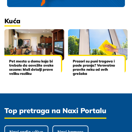
Kuća
Pet mesta u domu koja bi
Prozori su puni tragova i
trebalo da osvežite svake
posle pranja? Verovatno
sezone: Mali detalji prave
pravite neku od ovih
veliku razliku
grešaka
Top pretraga na Naxi Portalu
Naxi radio uživo
Naxi kamere