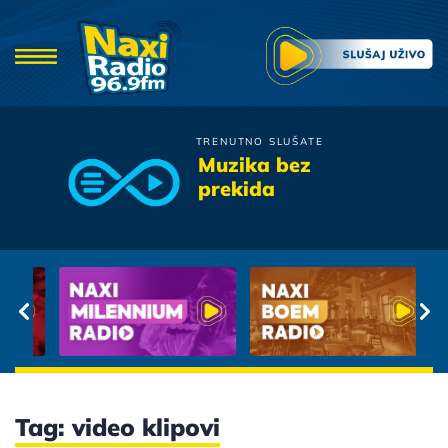
TRENUTNO SLUŠATE
Film
Muzika bez
Mi Nismo Sami
prekida
Tag: video klipovi