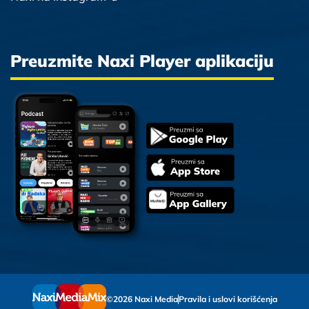
Preuzmite Naxi Player aplikaciju
©2026 Naxi Media
Pravila i uslovi korišćenja