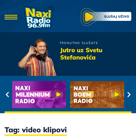
TRENUTNO SLUŠATE
Massimo Savic
Jutro uz Svetu
Iz Jednog Pogleda
Stefanovića
Tag: video klipovi