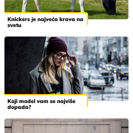
Knickers je najveća krava na
svetu
Koji model vam se najviše
dopada?