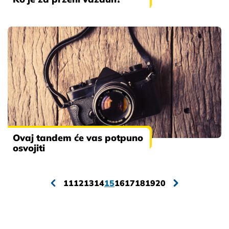
Ovaj tandem će vas potpuno
osvojiti
11
12
13
14
15
16
17
18
19
20