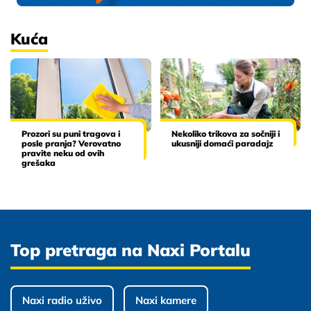
Kuća
Prozori su puni tragova i
Nekoliko trikova za sočniji i
posle pranja? Verovatno
ukusniji domaći paradajz
pravite neku od ovih
grešaka
Top pretraga na Naxi Portalu
Naxi radio uživo
Naxi kamere