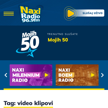
TRENUTNO SLUŠATE
Massimo I Nina
Mojih 50
Stranac U Noci
Tag: video klipovi