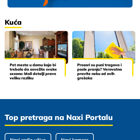
Kuća
Pet mesta u domu koja bi
Prozori su puni tragova i
trebalo da osvežite svake
posle pranja? Verovatno
sezone: Mali detalji prave
pravite neku od ovih
veliku razliku
grešaka
Top pretraga na Naxi Portalu
Naxi radio uživo
Naxi kamere