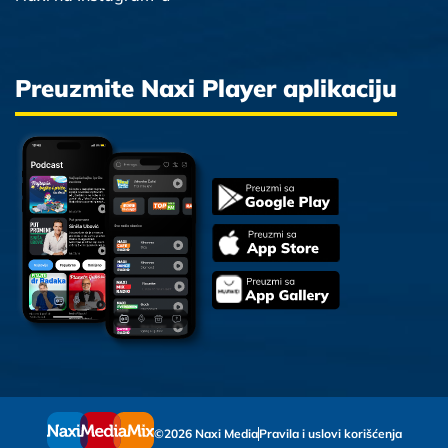
Preuzmite Naxi Player aplikaciju
©2026 Naxi Media
Pravila i uslovi korišćenja