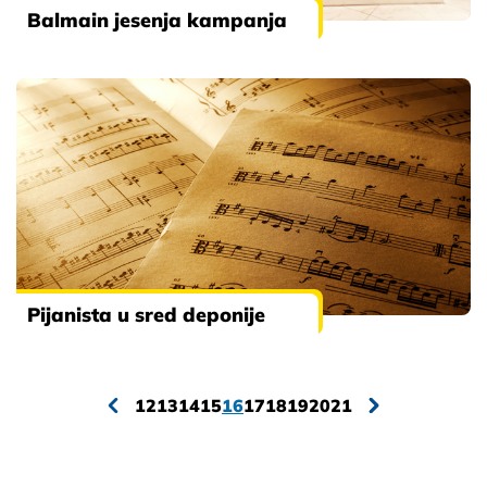
Balmain jesenja kampanja
Pijanista u sred deponije
12
13
14
15
16
17
18
19
20
21