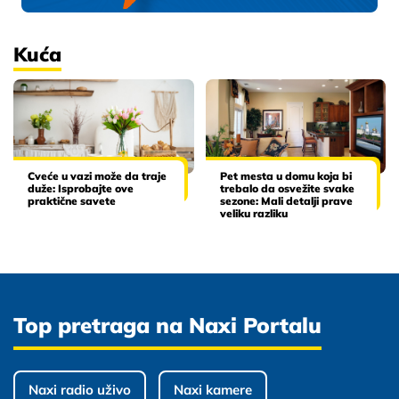
Kuća
Cveće u vazi može da traje
Pet mesta u domu koja bi
duže: Isprobajte ove
trebalo da osvežite svake
praktične savete
sezone: Mali detalji prave
veliku razliku
Top pretraga na Naxi Portalu
Naxi radio uživo
Naxi kamere