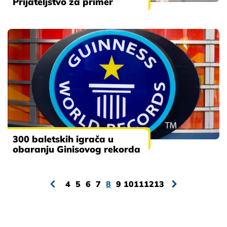
Prijateljstvo za primer
300 baletskih igrača u
obaranju Ginisovog rekorda
4
5
6
7
8
9
10
11
12
13