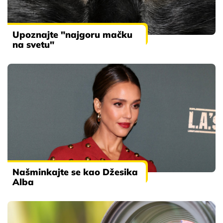
Upoznajte "najgoru mačku
na svetu"
Našminkajte se kao Džesika
Alba