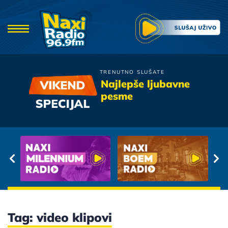
TRENUTNO SLUŠATE
Tony Cetinski
Najlepše ljubavne
Kad Zena Zavoli
pesme
Tag: video klipovi