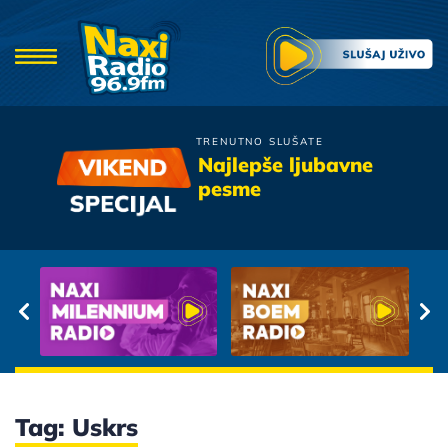
TRENUTNO SLUŠATE
Bajaga
Najlepše ljubavne
Na Vrhovima Prstiju
pesme
Tag: Uskrs