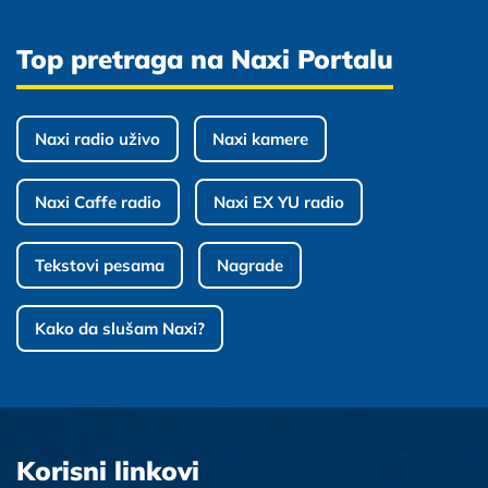
Top pretraga na Naxi Portalu
Naxi radio uživo
Naxi kamere
Naxi Caffe radio
Naxi EX YU radio
Tekstovi pesama
Nagrade
Kako da slušam Naxi?
Korisni linkovi