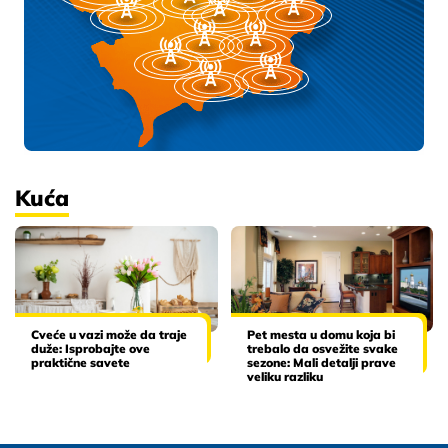
Kuća
Cveće u vazi može da traje
Pet mesta u domu koja bi
duže: Isprobajte ove
trebalo da osvežite svake
praktične savete
sezone: Mali detalji prave
veliku razliku