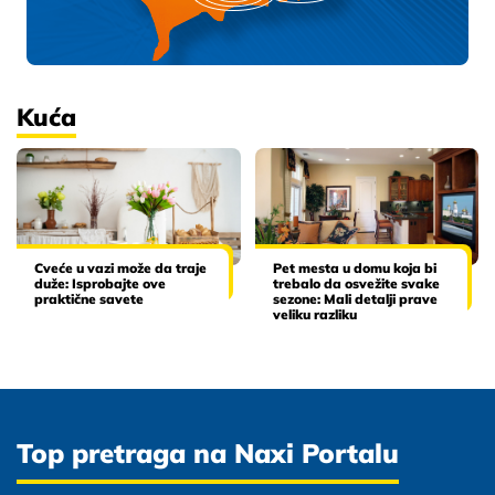
Kuća
Cveće u vazi može da traje
Pet mesta u domu koja bi
duže: Isprobajte ove
trebalo da osvežite svake
praktične savete
sezone: Mali detalji prave
veliku razliku
Top pretraga na Naxi Portalu