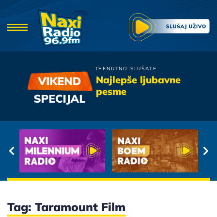
TRENUTNO SLUŠATE
Jelena Tomasevic
Najlepše ljubavne
Okeani
pesme
Tag: Taramount Film