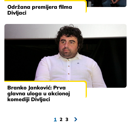
Održana premijera filma
Divljaci
Branko Janković: Prva
glavna uloga u akcionoj
komediji Divljaci
1
2
3