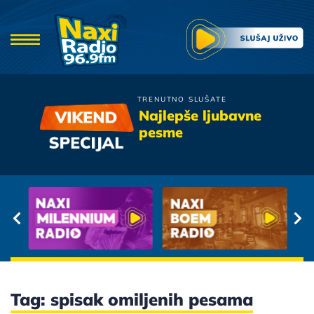
TRENUTNO SLUŠATE
Tony Cetinski
Najlepše ljubavne
Blago Onom Ko Te Ima
pesme
Tag: spisak omiljenih pesama