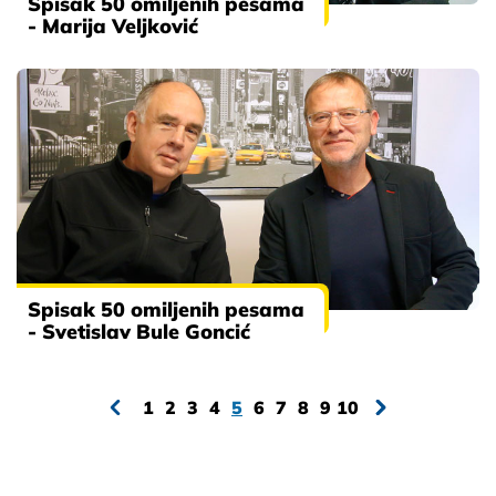
Spisak 50 omiljenih pesama
- Marija Veljković
Spisak 50 omiljenih pesama
- Svetislav Bule Goncić
1
2
3
4
5
6
7
8
9
10