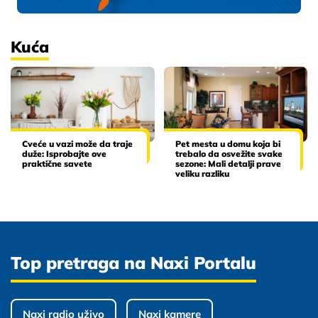
Kuća
Cveće u vazi može da traje
Pet mesta u domu koja bi
duže: Isprobajte ove
trebalo da osvežite svake
praktične savete
sezone: Mali detalji prave
veliku razliku
Top pretraga na Naxi Portalu
Naxi radio uživo
Naxi kamere