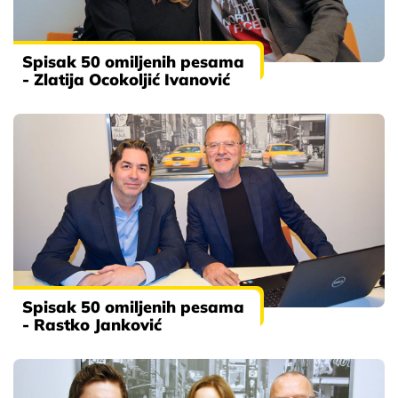
Spisak 50 omiljenih pesama
- Zlatija Ocokoljić Ivanović
Spisak 50 omiljenih pesama
- Rastko Janković