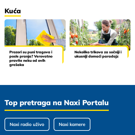
Kuća
Prozori su puni tragova i
Nekoliko trikova za sočniji i
posle pranja? Verovatno
ukusniji domaći paradajz
pravite neku od ovih
grešaka
Top pretraga na Naxi Portalu
Naxi radio uživo
Naxi kamere